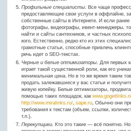
Профильные специалисты.
Все чаще професс
предоставляющие свои услуги в оффлайне, за
собственные сайты в Интернете. И если ранее
фотографы, видеографы, ивент-менеджеры, то
найти и сайты сантехников, и частных психоло
кого. Естественно, редко кто из этих специали
грамотные статьи, способные привлечь клиент
речь идет о SEO-текстах.
Черные и белые оптимизаторы.
Для первых к
играет такой существенной роли, как его уника
минимальная цена. Но в то же время таким т
продать залежавшиеся у вас статьи и получить
живую копейку. Белые оптимизаторы, продвиг
помощью таких площадок, как
www.gogetlinks.n
http://www.miralinks.ru/
,
sape.ru
, Обычно они пр
требования к текстам (объем, ссылки, количес
т.п.).
Перекупщики.
Кто это такие — всё понятно. Но