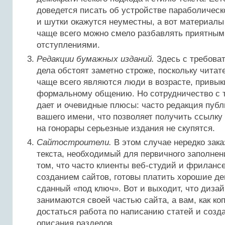
доведется писать об устройстве параболическ
и шутки окажутся неуместны, а вот материалы
чаще всего можно смело разбавлять приятны
отступлениями.
Редакции бумажных изданий.
Здесь с требова
дела обстоят заметно строже, поскольку читат
чаще всего являются люди в возрасте, привык
формальному общению. Но сотрудничество с 
дает и очевидные плюсы: часто редакция публ
вашего имени, что позволяет получить ссылку
на гонорары серьезные издания не скупятся.
Сайтостроители.
В этом случае нередко зак
текста, необходимый для первичного заполнени
том, что часто клиенты веб-студий и фрилан
созданием сайтов, готовы платить хорошие ден
сданный «под ключ». Вот и выходит, что диза
занимаются своей частью сайта, а вам, как ко
достаться работа по написанию статей и созд
описания разделов.