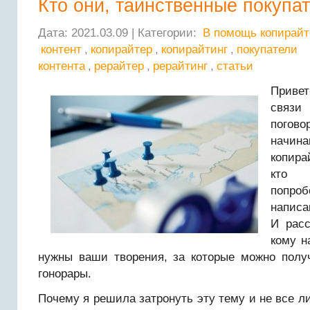
Кто они, таинственные покупа
Дата: 2021.03.09 | Категории:
В помощь копирайт
контент
,
копирайтер
,
копирайтинг
,
покупатели
контента
,
рерайтер
,
рерайтинг
,
статьи
Привет
связ
пог
начин
копира
кто 
попро
написа
И расс
кому н
нужны ваши творения, за которые можно полу
гонорары.
Почему я решила затронуть эту тему и не все ли