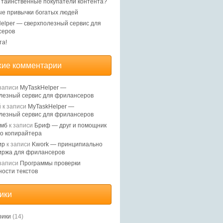
, таинственные покупатели контента?
е привычки богатых людей
elper — сверхполезный сервис для
серов
та!
ие комментарии
записи
MyTaskHelper —
лезный сервис для фрилансеров
й
к записи
MyTaskHelper —
лезный сервис для фрилансеров
Ямб
к записи
Бриф — друг и помощник
о копирайтера
ир
к записи
Kwork — принципиально
иржа для фрилансеров
записи
Программы проверки
ности текстов
ики
рики
(14)