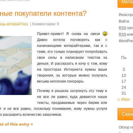
Мета
нные покупатели контента?
Регистр
Войти
ощь копирайтеру
| Комментарии: 9
RSS
зап
Привет-привет! Я снова на связи
RSS
ком
Давно хотела поговорить как с
WordPre
начинающими копирайтерами, так и с
теми, кто только планирует попробовать
Пн
свои силы в написании текстов за
деньги. И рассказать я хочу о том, кому
3
на просторах Интернета нужны ваши
10
творения, за которые можно получать
17
весьма неплохие гонорары.
24
Почему я решила затронуть эту тему и
31
не все ли равно, куда деваются наши
« Июн
тексты, продаваемые через биржи или
 и не все равно, поскольку понимание, кому нужны услуги
Свеж
о расширить количество заказчиков.
t of this entry »
Обзор г