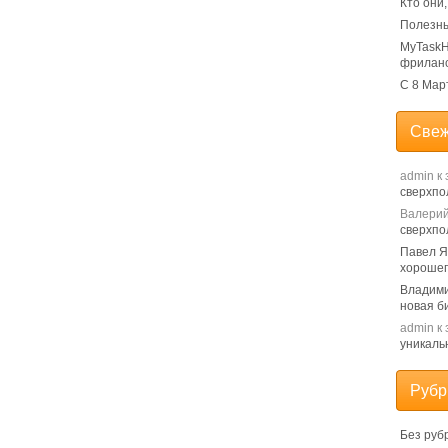
Кто они
Полезны
MyTaskH
фрилан
С 8 Мар
Свеж
admin
к 
сверхпо
Валери
сверхпо
Павел 
хорошег
Владим
новая б
admin
к 
уникаль
Рубр
Без руб