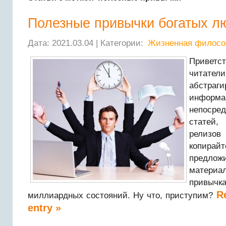
Полезные привычки богатых л
Дата: 2021.03.04 | Категории:
Жизненная филос
Привет
читател
абстр
информ
непосре
статей
рели
копира
предло
матер
привы
Re
миллиардных состояний. Ну что, приступим?
entry »