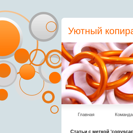
Уютный копира
пресс-релиз, с
Главная
Команда
Статьи с меткой ‘copyscap