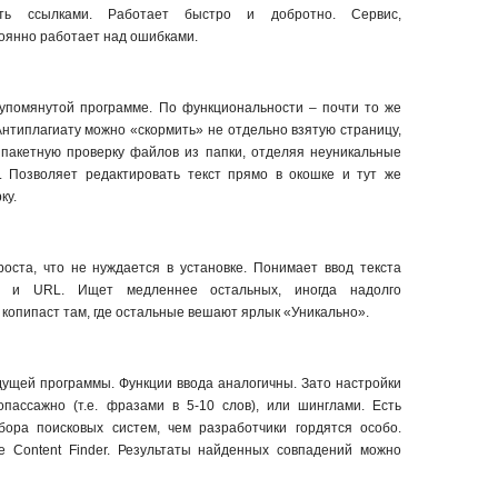
ть ссылками. Работает быстро и добротно. Сервис,
оянно работает над ошибками.
упомянутой программе. По функциональности – почти то же
 Антиплагиату можно «скормить» не отдельно взятую страницу,
 пакетную проверку файлов из папки, отделяя неуникальные
. Позволяет редактировать текст прямо в окошке и тут же
ку.
роста, что не нуждается в установке. Понимает ввод текста
а и URL. Ищет медленнее остальных, иногда надолго
 копипаст там, где остальные вешают ярлык «Уникально».
ущей программы. Функции ввода аналогичны. Зато настройки
пассажно (т.е. фразами в 5-10 слов), или шинглами. Есть
бора поисковых систем, чем разработчики гордятся особо.
e Content Finder. Результаты найденных совпадений можно