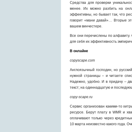
Средства для проверки уникальнос
менее. Их можно разбить на он
эффективны, но бывает так, что ре
говорит «мани давай»… Вторые эт
вашем винчестере.
Все они перечислены по алфавиту. 
для себя их эффективность эмпирич
В онлайне
copyscape.com
Англоязычный господин, но русски
нужной страницы – и читаете спис
Надежно, удобно. И в придачу – д
текст; на одиннадцатую и последую
copy-scape.ru
Сервис организован какими-то хит
ресурсе. Берут плату в WMR и хва
оплачивают только через кредитны
10 марта неизвестно какого года. Оч