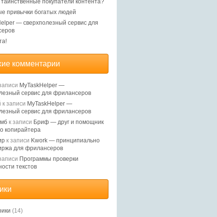
, таинственные покупатели контента?
е привычки богатых людей
elper — сверхполезный сервис для
серов
та!
ие комментарии
записи
MyTaskHelper —
лезный сервис для фрилансеров
й
к записи
MyTaskHelper —
лезный сервис для фрилансеров
Ямб
к записи
Бриф — друг и помощник
о копирайтера
ир
к записи
Kwork — принципиально
иржа для фрилансеров
записи
Программы проверки
ности текстов
ики
рики
(14)