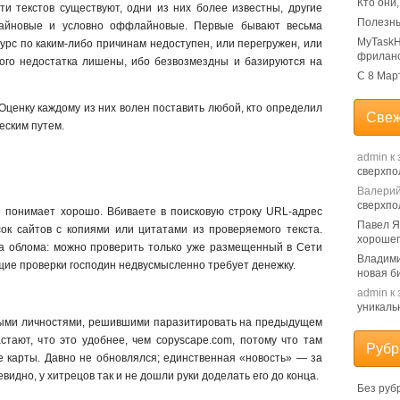
Кто они
ти текстов существуют, одни из них более известны, другие
Полезны
лайновые и условно оффлайновые. Первые бывают весьма
MyTaskH
сурс по каким-либо причинам недоступен, или перегружен, или
фрилан
ого недостатка лишены, ибо безвозмездны и базируются на
С 8 Мар
Оценку каждому из них волен поставить любой, кто определил
Свеж
еским путем.
admin
к 
сверхпо
Валери
сверхпо
й понимает хорошо. Вбиваете в поисковую строку URL-адрес
Павел 
ок сайтов с копиями или цитатами из проверяемого текста.
хорошег
ва облома: можно проверить только уже размещенный в Сети
Владим
щие проверки господин недвусмысленно требует денежку.
новая б
admin
к 
уникаль
рыми личностями, решившими паразитировать на предыдущем
стают, что это удобнее, чем copyscape.com, потому что там
Рубр
е карты. Давно не обновлялся; единственная «новость» — за
евидно, у хитрецов так и не дошли руки доделать его до конца.
Без руб