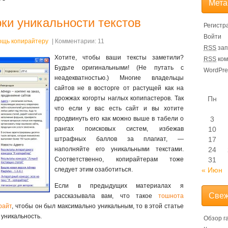
Мета
ки уникальности текстов
Регистр
Войти
ощь копирайтеру
| Комментарии: 11
RSS
зап
Хотите, чтобы ваши тексты заметили?
RSS
ком
Будьте оригинальными! (Не путать с
WordPre
неадекватностью.) Многие владельцы
сайтов не в восторге от растущей как на
дрожжах когорты наглых копипастеров. Так
Пн
что если у вас есть сайт и вы хотите
продвинуть его как можно выше в табели о
3
рангах поисковых систем, избежав
10
штрафных баллов за плагиат, —
17
наполняйте его уникальными текстами.
24
Соответственно, копирайтерам тоже
31
следует этим озаботиться.
« Июн
Если в предыдущих материалах я
Свеж
рассказывала вам, что такое
тошнота
райт
, чтобы он был максимально уникальным, то в этой статье
 уникальность.
Обзор г