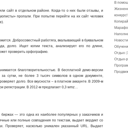
В помощ
Жизнен
лили сайт в отдельном районе. Когда-то о них были отзывы, и
конкурс!
кописты» пропали. При попытке перейти на их сайт человек
Копирай
е).
Марафо
Наполне
ржится. Добросовестный работяга, вкалывающий в буквальном
Новости
да, долго. Ищет копии текста, анализирует его по длине,
Обучен
Может проверить орфографию.
Отдых
(
Отдых-р
Програ
занимается благотворительностью. В бесплатной демо-версии
Продвиж
в за сутки, не более 3 тысяч символов в одном документе,
роверяет долго. Все вкусности – в платном аккаунте. В 2009-м
ри регистрации. В 2012-м предлагает 0,3 wmz…
 биржах — это одна из наиболее популярных у заказчиков и
ичные или полные совпадения по текстам, выдает вердикт со
ах. Проверяет, насколько уникален указанный URL. Выдает