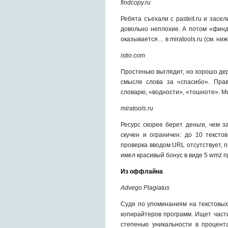
findcopy.ru
Ребята съехали с pasteit.ru и засе
довольно неплохие. А потом «финд
оказывается… в miratools.ru (см. ниж
istio.com
Простенько выглядит, но хорошо де
смысле слова за «спасибо». Прав
словарю, «водности», «тошноте». 
miratools.ru
Ресурс скорее берет деньги, чем 
скучен и ограничен: до 10 тексто
проверка вводом URL отсутствует, п
имел красивый бонус в виде 5 wmz п
Из оффлайна
Advego Plagiatus
Судя по упоминаниям на текстовых
копирайтеров программ. Ищет част
степенью уникальности в процент