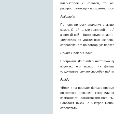
плагиаторов с головой, то ес
распространяющий программу, пост
Аntiplagiat
По популярности аналогична выше
самое. С той только разницей, что
а целый сайт. Также осуществляет
«плевела» от уникальных «зерен»
отправлять его на повторную провер
Double Content Finder
Программа (DCFinder) настолько п
вручную, его экспорт из файл
«задумывается», но способен найти
Prаide
«Весит» на порядок больше предыд
позволяют проверить текст или по
возможность самостоятельного вы
Работает никак не быстрее Doubl
отпечатать.