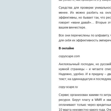
Средства для проверки уникальнос
менее. Их можно разбить на он
эффективны, но бывает так, что ре
говорит «мани давай»… Вторые эт
вашем винчестере.
Все они перечислены по алфавиту. 
для себя их эффективность эмпирич
В онлайне
copyscape.com
Англоязычный господин, но русски
нужной страницы – и читаете спис
Надежно, удобно. И в придачу – д
текст; на одиннадцатую и последую
copy-scape.ru
Сервис организован какими-то хит
ресурсе. Берут плату в WMR и хва
оплачивают только через кредитны
10 марта неизвестно какого года. Оч