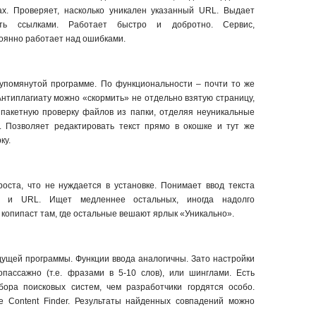
ах. Проверяет, насколько уникален указанный URL. Выдает
ть ссылками. Работает быстро и добротно. Сервис,
оянно работает над ошибками.
упомянутой программе. По функциональности – почти то же
 Антиплагиату можно «скормить» не отдельно взятую страницу,
 пакетную проверку файлов из папки, отделяя неуникальные
. Позволяет редактировать текст прямо в окошке и тут же
ку.
роста, что не нуждается в установке. Понимает ввод текста
а и URL. Ищет медленнее остальных, иногда надолго
 копипаст там, где остальные вешают ярлык «Уникально».
ущей программы. Функции ввода аналогичны. Зато настройки
пассажно (т.е. фразами в 5-10 слов), или шинглами. Есть
бора поисковых систем, чем разработчики гордятся особо.
e Content Finder. Результаты найденных совпадений можно