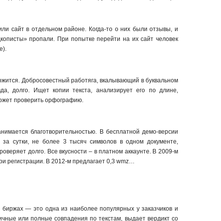
лили сайт в отдельном районе. Когда-то о них были отзывы, и
кописты» пропали. При попытке перейти на их сайт человек
е).
ржится. Добросовестный работяга, вкалывающий в буквальном
да, долго. Ищет копии текста, анализирует его по длине,
Может проверить орфографию.
занимается благотворительностью. В бесплатной демо-версии
в за сутки, не более 3 тысяч символов в одном документе,
роверяет долго. Все вкусности – в платном аккаунте. В 2009-м
ри регистрации. В 2012-м предлагает 0,3 wmz…
 биржах — это одна из наиболее популярных у заказчиков и
ичные или полные совпадения по текстам, выдает вердикт со