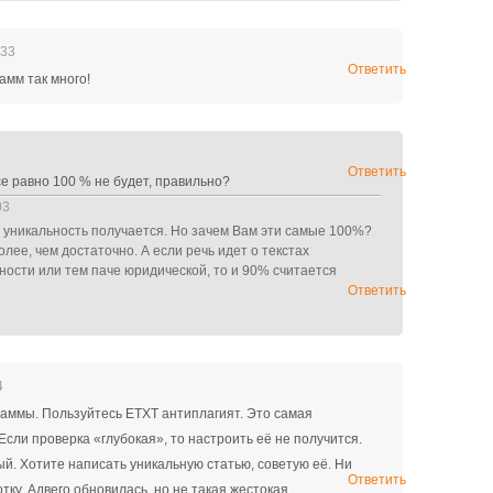
:33
Ответить
амм так много!
Ответить
се равно 100 % не будет, правильно?
03
я уникальность получается. Но зачем Вам эти самые 100%?
олее, чем достаточно. А если речь идет о текстах
ности или тем паче юридической, то и 90% считается
Ответить
4
аммы. Пользуйтесь ЕТХТ антиплагият. Это самая
сли проверка «глубокая», то настроить её не получится.
ый. Хотите написать уникальную статью, советую её. Ни
Ответить
тку. Адвего обновилась, но не такая жестокая.