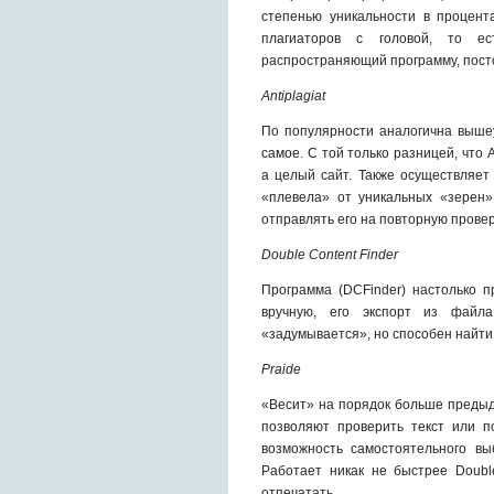
степенью уникальности в процент
плагиаторов с головой, то ес
распространяющий программу, пост
Аntiplagiat
По популярности аналогична выше
самое. С той только разницей, что
а целый сайт. Также осуществляет
«плевела» от уникальных «зерен»
отправлять его на повторную провер
Double Content Finder
Программа (DCFinder) настолько п
вручную, его экспорт из файл
«задумывается», но способен найти
Prаide
«Весит» на порядок больше предыд
позволяют проверить текст или по
возможность самостоятельного вы
Работает никак не быстрее Doubl
отпечатать.