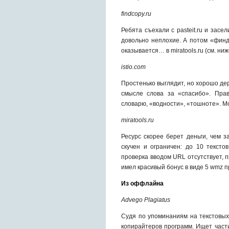
findcopy.ru
Ребята съехали с pasteit.ru и засе
довольно неплохие. А потом «финд
оказывается… в miratools.ru (см. ниж
istio.com
Простенько выглядит, но хорошо де
смысле слова за «спасибо». Прав
словарю, «водности», «тошноте». 
miratools.ru
Ресурс скорее берет деньги, чем 
скучен и ограничен: до 10 тексто
проверка вводом URL отсутствует, п
имел красивый бонус в виде 5 wmz п
Из оффлайна
Advego Plagiatus
Судя по упоминаниям на текстовых
копирайтеров программ. Ищет част