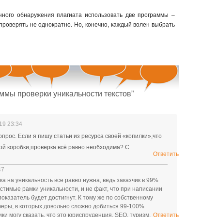
нного обнаружения плагиата использовать две программы –
 проверять не однократно. Но, конечно, каждый волен выбрать
мы проверки уникальности текстов”
19 23:34
прос. Если я пишу статьи из ресурса своей «копилки»,что
ой коробки,проверка всё равно необходима? С
Ответить
47
рка на уникальность все равно нужна, ведь заказчик в 99%
стимые рамки уникальности, и не факт, что при написании
 показатель будет достигнут. К тому же по собственному
феры, в которых довольно сложно добиться 99-100%
ики могу сказать, что это юриспруденция, SEO, туризм.
Ответить