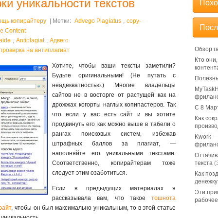
ки уникальности текстов
Похо
ощь копирайтеру
| Метки:
Advego Plagiatus
,
copy-
Посл
e Content
аide
,
Аntiplagiat
,
Адвего
Обзор г
проверка на антиплагиат
Кто они
Хотите, чтобы ваши тексты заметили?
контент
Будьте оригинальными! (Не путать с
Полезны
неадекватностью.) Многие владельцы
MyTaskH
сайтов не в восторге от растущей как на
фрилан
дрожжах когорты наглых копипастеров. Так
С 8 Мар
что если у вас есть сайт и вы хотите
Как сок
продвинуть его как можно выше в табели о
произво
рангах поисковых систем, избежав
Kwork —
штрафных баллов за плагиат, —
фрилан
наполняйте его уникальными текстами.
Оттачив
Соответственно, копирайтерам тоже
текста
(
следует этим озаботиться.
Как поз
денежку
Если в предыдущих материалах я
Эти при
рассказывала вам, что такое
тошнота
рабочее
райт
, чтобы он был максимально уникальным, то в этой статье
 уникальность.