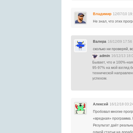
Владимир
12/07/10 19
Не знал, что этих прогр
Валера
16/12/09 17:56
сколько ни проверяй, в
admin
16/12/13 18:
Бывает, что и 100%-на
95-97% на мой взгляд б
технической направлен
успехом.
Алексей
16/12/18 03:2
Пробовал многие прогр
«вредная» программа. Е
Результат даёт реальн
одной статьи на дорабо