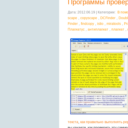
Программы провер
Дата: 2012.06.19 | Категории:
В пом
scape
,
copyscape
,
DCFinder
,
Doubl
Finder
,
findcopy
,
istio
,
miratools
,
Pr
Плагиатус
,
антиплагиат
,
плагиат
,
текста
,
как правильно выполнять ре
вы узнаете, как проверить эту самую