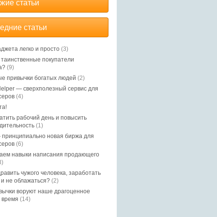
жие статьи
едние статьи
аджета легко и просто
(3)
, таинственные покупатели
а?
(9)
е привычки богатых людей
(2)
elper — сверхполезный сервис для
серов
(4)
та!
ратить рабочий день и повысить
дительность
(1)
 принципиально новая биржа для
серов
(6)
аем навыки написания продающего
3)
дравить чужого человека, заработать
 и не облажаться?
(2)
вычки воруют наше драгоценное
 время
(14)