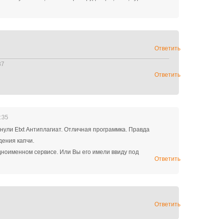
Ответить
37
Ответить
:35
нули Etxt Антиплагиат. Отличная программка. Правда
дения капчи.
дноименном сервисе. Или Вы его имели ввиду под
Ответить
Ответить