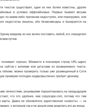
ти текстов существуют, одни из них более известны, другие
лайновые и условно оффлайновые. Первые бывают весьма
сурс по каким-либо причинам недоступен, или перегружен, или
ого недостатка лишены, ибо безвозмездны и базируются на
Оценку каждому из них волен поставить любой, кто определил
еским путем.
й понимает хорошо. Вбиваете в поисковую строку URL-адрес
ок сайтов с копиями или цитатами из проверяемого текста.
ва облома: можно проверить только уже размещенный в Сети
щие проверки господин недвусмысленно требует денежку.
рыми личностями, решившими паразитировать на предыдущем
стают, что это удобнее, чем copyscape.com, потому что там
е карты. Давно не обновлялся; единственная «новость» — за
евидно, у хитрецов так и не дошли руки доделать его до конца.