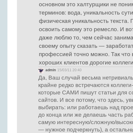
основном это халтурщики не пон
терминов: вода, уникальность сути
физическая уникальность текста.
освоить самому это ремесло. И вот
даже люблю то, чем сейчас занима
своему опыту сказать — заработат
профессией точно можно. Так что 
хороших клиентов дорогие коллеги
admin
15/03/11 20:40
Да, Ваш случай весьма нетривиал
крайне редко встречаются коллеги
которые САМИ пишут статьи для 
сайтов. И все потому, что здесь, у
выбирать: или работаешь над прое
до конца или же делаешь часть ра
самую интересную/сложную/высо
— нужное подчеркнуть), а осталь