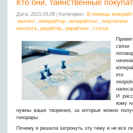
Кто они, таинственные покупа
Дата: 2021.03.09 | Категории:
В помощь копирайт
контент
,
копирайтер
,
копирайтинг
,
покупатели
контента
,
рерайтер
,
рерайтинг
,
статьи
Привет
связ
пог
начин
копира
кто 
попро
написа
И расс
кому н
нужны ваши творения, за которые можно полу
гонорары.
Почему я решила затронуть эту тему и не все ли