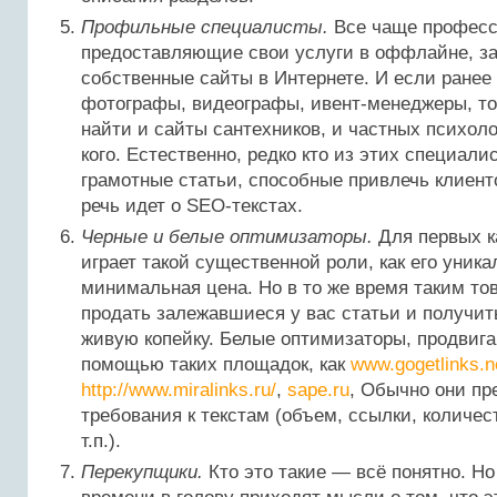
Профильные специалисты.
Все чаще професс
предоставляющие свои услуги в оффлайне, за
собственные сайты в Интернете. И если ранее
фотографы, видеографы, ивент-менеджеры, то
найти и сайты сантехников, и частных психоло
кого. Естественно, редко кто из этих специали
грамотные статьи, способные привлечь клиент
речь идет о SEO-текстах.
Черные и белые оптимизаторы.
Для первых к
играет такой существенной роли, как его уника
минимальная цена. Но в то же время таким т
продать залежавшиеся у вас статьи и получить
живую копейку. Белые оптимизаторы, продвиг
помощью таких площадок, как
www.gogetlinks.n
http://www.miralinks.ru/
,
sape.ru
, Обычно они пр
требования к текстам (объем, ссылки, количес
т.п.).
Перекупщики.
Кто это такие — всё понятно. Но