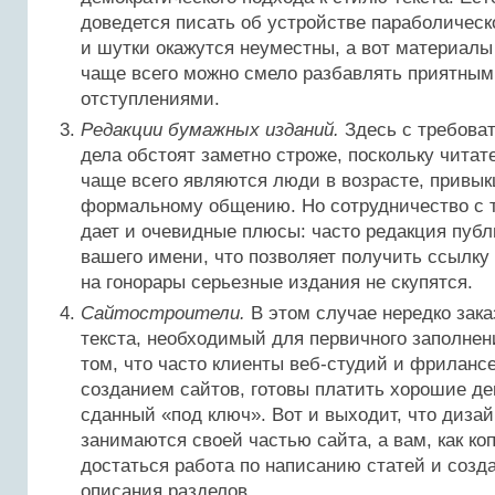
доведется писать об устройстве параболическ
и шутки окажутся неуместны, а вот материалы
чаще всего можно смело разбавлять приятны
отступлениями.
Редакции бумажных изданий.
Здесь с требова
дела обстоят заметно строже, поскольку читат
чаще всего являются люди в возрасте, привык
формальному общению. Но сотрудничество с 
дает и очевидные плюсы: часто редакция публ
вашего имени, что позволяет получить ссылку
на гонорары серьезные издания не скупятся.
Сайтостроители.
В этом случае нередко зак
текста, необходимый для первичного заполнени
том, что часто клиенты веб-студий и фрилан
созданием сайтов, готовы платить хорошие ден
сданный «под ключ». Вот и выходит, что диза
занимаются своей частью сайта, а вам, как ко
достаться работа по написанию статей и созд
описания разделов.