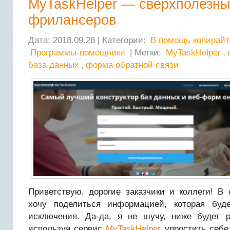
MyTaskHelper — сверхполезны
фрилансеров
Дата: 2018.09.28 | Категории:
В помощь копирайт
Программы-помощники
| Метки:
MyTaskHelper
,
база данных
,
форма обратной связи
Приветствую, дорогие заказчики и коллеги! В
хочу поделиться информацией, которая буд
исключения. Да-да, я не шучу, ниже будет р
используя сервис
MyTaskHelper
упростить себе 