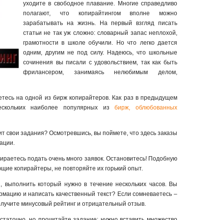
уходите в свободное плавание. Многие справедливо
полагают, что копирайтингом вполне можно
зарабатывать на жизнь. На первый взгляд писать
статьи не так уж сложно: словарный запас неплохой,
грамотности в школе обучили. Но что легко дается
одним, другим не под силу. Надеюсь, что школьные
сочинения вы писали с удовольствием, так как быть
фрилансером, занимаясь нелюбимым делом,
етесь на одной из бирж копирайтеров. Как раз в предыдущем
ескольких наиболее популярных из
бирж, облюбованных
рит свои задания? Осмотревшись, вы поймете, что здесь заказы
ации.
бираетесь подать очень много заявок. Остановитесь! Подобную
щие копирайтеры, не повторяйте их горький опыт.
з, выполнить который нужно в течение нескольких часов. Вы
рмацию и написать качественный текст? Если сомневаетесь –
олучите минусовый рейтинг и отрицательный отзыв.
статочно, но прочитайте задание: нужно вставить множество