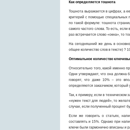
Как определяется тошнота
Тошнота выражается в цифрах, а ее
критерий с помощью специальных п
по такой формуле: тошнота страниц
самого частого слова. То есть, если
раз встречается слово «окна», то то
На сегодняшний же день в основно
общее количество слов в тексте) ?
Оптимальное количество ключевых
Относительно того, какой именно п
Одни утверждают, что она должна б
говорят, что даже 10% – это вп
определяются заказчиком, который у
Так, к примеру, если в техническом
«нужен текст для людей», то желат
случае, если полученный процент б
Если же говорить о статьях, нап
составлять и 15%. Однако при напи
ключи были гармонично вписаны и р