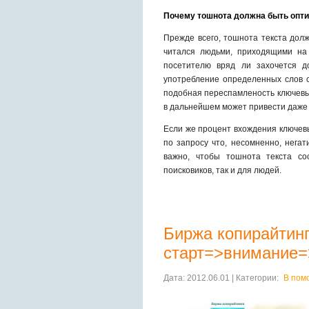
Почему тошнота должна быть опт
Прежде всего, тошнота текста дол
читался людьми, приходящими на
посетителю вряд ли захочется д
употребление определенных слов с
подобная переспамленость ключевым
в дальнейшем может привести даже 
Если же процент вхождения ключевы
по запросу что, несомненно, нега
важно, чтобы тошнота текста со
поисковиков, так и для людей.
Биржа копирайтинг
старт=>внимание
Дата: 2012.06.01 | Категории:
В пом