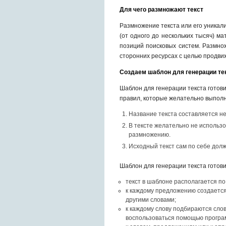
Для чего размножают текст
Размножение текста или его уникал
(от одного до нескольких тысяч) м
позиций поисковых систем. Размнож
сторонних ресурсах с целью продви
Создаем шаблон для генерации те
Шаблон для генерации текста готов
правил, которые желательно выполн
Название текста составляется не
В тексте желательно не использов
размножению.
Исходный текст сам по себе дол
Шаблон для генерации текста готов
текст в шаблоне располагается по
к каждому предложению создаетс
другими словами;
к каждому слову подбираются сло
воспользоваться помощью програ