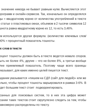
 значение никогда не бывает равным нулю. Вычисляется этот
рограмм и онлайн-сервисов. Так, изначально он определялся
ы = квадратному корню от количества употреблений в тексте
 в статье о пластиковых окнах, объемом в 2 тысячи символов 12
шнота равна квадратному корню из 12, то есть 3,46%.
м используется другая формула: (количество ключевых слов/
 100% = процентный показатель тошноты.
 слов в тексте
роцент тошноты должен быть в тексте ведется немало споров.
ыть не более 4%, другие – что не более 8%, а третьи вообще
олне приемлемый показатель. Поэтому чаще всего границы
казывает, для каких именно целей пишется текст.
 задании указывается «пишем на СДЛ (сайт для людей)» или же
ельно, чтобы процент тошноты варьировался в рамках 3-6%. В
удет большим текст стоит подкорректировать.
исанных для поисковых систем, то в них эта цифра может
сании таких текстов стоит скрупулезно следить за тем, чтобы
авномерно распределены по тексту.