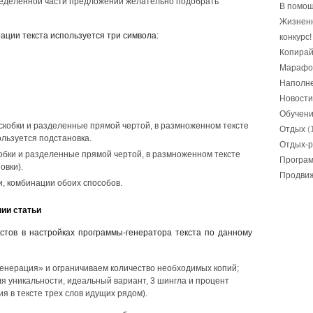
ределенной части предложений желательно подобрать
В помощ
Жизнен
ации текста используется три символа:
конкурс!
Копирай
Марафо
Наполне
Новости
Обучен
скобки и разделенные прямой чертой, в размноженном тексте
Отдых
(
ользуется подстановка.
Отдых-р
обки и разделенные прямой чертой, в размноженном тексте
Програ
овки).
Продвиж
, комбинации обоих способов.
ии статьи
стов в настройках программы-генератора текста по данному
генерация» и ограничиваем количество необходимых копий;
я уникальности, идеальный вариант, 3 шингла и процент
я в тексте трех слов идущих рядом).