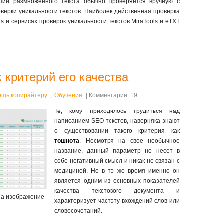
опии размноженного текста обычно проверяется вручную с
верки уникальности текстов. Наиболее действенная проверка
us и сервисах проверок уникальности текстов MiraTools и eTXT
к критерий его качества
ощь копирайтеру
,
Обучение
| Комментарии: 19
Те, кому приходилось трудиться над
написанием SEO-текстов, наверняка знают
о существовании такого критерия как
тошнота
. Несмотря на свое необычное
название, данный параметр не несет в
себе негативный смысл и никак не связан с
медициной. Но в то же время именно он
является одним из основных показателей
качества текстового документа и
 на изображение
характеризует частоту вхождений слов или
словосочетаний.