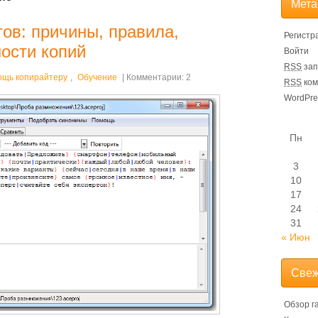
Мета
ов: причины, правила,
Регистр
ости копий
Войти
RSS
зап
ощь копирайтеру
,
Обучение
| Комментарии: 2
RSS
ком
WordPre
Пн
3
10
17
24
31
« Июн
Свеж
Обзор г