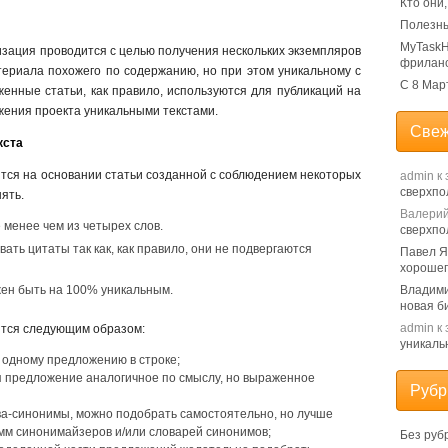
Кто они
Полезны
MyTaskH
изация проводится с целью получения нескольких экземпляров
фрилан
атериала похожего по содержанию, но при этом уникальному с
С 8 Мар
енные статьи, как правило, используются для публикаций на
жения проекта уникальными текстами.
Свеж
кста
ится на основании статьи созданной с соблюдением некоторых
admin
к 
сверхпо
ять.
Валери
 менее чем из четырех слов.
сверхпо
ать цитаты так как, как правило, они не подвергаются
Павел 
хорошег
жен быть на 100% уникальным.
Владим
новая б
admin
к 
ится следующим образом:
уникаль
 одному предложению в строке;
я предложение аналогичное по смыслу, но выраженное
Рубр
ва-синонимы, можно подобрать самостоятельно, но лучше
мм синонимайзеров и/или словарей синонимов;
Без руб