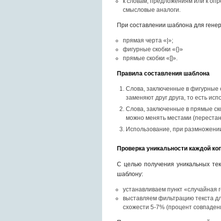
к словам, предложениям или к оп
смысловые аналоги.
При составлении шаблона для генер
прямая черта «|»;
фигурные скобки «{
}
»
прямые скобки «[
]
».
Правила составления шаблона
Слова, заключенные в фигурные 
заменяют друг друга, то есть исп
Слова, заключенные в прямые ск
можно менять местами (перестан
Использование, при размножении
Проверка уникальности каждой коп
С целью получения уникальных тек
шаблону:
устанавливаем пункт «случайная 
выставляем фильтрацию текста дл
схожести 5-7% (процент совпадени