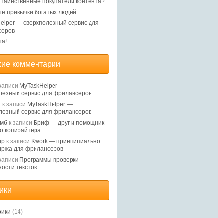
, таинственные покупатели контента?
е привычки богатых людей
elper — сверхполезный сервис для
серов
та!
ие комментарии
записи
MyTaskHelper —
лезный сервис для фрилансеров
й
к записи
MyTaskHelper —
лезный сервис для фрилансеров
Ямб
к записи
Бриф — друг и помощник
о копирайтера
ир
к записи
Kwork — принципиально
иржа для фрилансеров
записи
Программы проверки
ности текстов
ики
рики
(14)