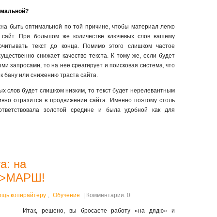
имальной?
жна быть оптимальной по той причине, чтобы материал легко
 сайт. При большом же количестве ключевых слов вашему
очитывать текст до конца. Помимо этого слишком частое
ущественно снижает качество текста. К тому же, если будет
и запросами, то на нее среагирует и поисковая система, что
к бану или снижению траста сайта.
х слов будет слишком низким, то текст будет нерелевантным
тивно отразится в продвижении сайта. Именно поэтому столь
ответствовала золотой средине и была удобной как для
а: на
=>МАРШ!
ощь копирайтеру
,
Обучение
| Комментарии: 0
Итак, решено, вы бросаете работу «на дядю» и