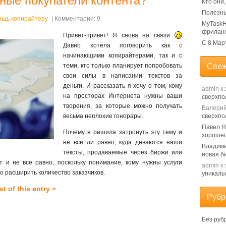
нные покупатели контента?
Кто они
Полезны
ощь копирайтеру
| Комментарии: 9
MyTaskH
фрилан
Привет-привет! Я снова на связи
С 8 Мар
Давно хотела поговорить как с
начинающими копирайтерами, так и с
теми, кто только планирует попробовать
Свеж
свои силы в написании текстов за
деньги. И рассказать я хочу о том, кому
admin
к 
на просторах Интернета нужны ваши
сверхпо
творения, за которые можно получать
Валери
весьма неплохие гонорары.
сверхпо
Павел 
Почему я решила затронуть эту тему и
хорошег
не все ли равно, куда деваются наши
Владим
тексты, продаваемые через биржи или
новая б
 и не все равно, поскольку понимание, кому нужны услуги
admin
к 
о расширить количество заказчиков.
уникаль
t of this entry »
Рубр
Без руб