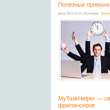
Полезные привычк
Дата: 2021.03.04 | Категории:
Жизне
MyTaskHelper — с
фрилансеров