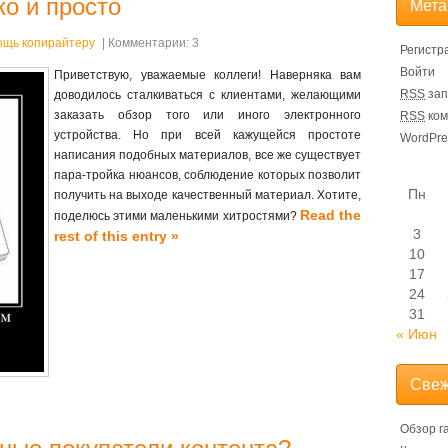
ко и просто
Мета
ощь копирайтеру
| Комментарии: 3
Регистр
Войти
Приветствую, уважаемые коллеги! Наверняка вам
RSS
зап
доводилось сталкиваться с клиентами, желающими
заказать обзор того или иного электронного
RSS
ком
устройства. Но при всей кажущейся простоте
WordPre
написания подобных материалов, все же существует
пара-тройка нюансов, соблюдение которых позволит
Пн
получить на выходе качественный материал. Хотите,
Read the
поделюсь этими маленькими хитростями?
3
rest of this entry »
10
17
24
31
« Июн
Свеж
Обзор г