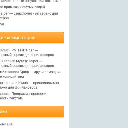
, таинственные покупатели контента?
е привычки богатых людей
elper — сверхполезный сервис для
серов
та!
ие комментарии
записи
MyTaskHelper —
лезный сервис для фрилансеров
й
к записи
MyTaskHelper —
лезный сервис для фрилансеров
Ямб
к записи
Бриф — друг и помощник
о копирайтера
ир
к записи
Kwork — принципиально
иржа для фрилансеров
записи
Программы проверки
ности текстов
ики
рики
(14)