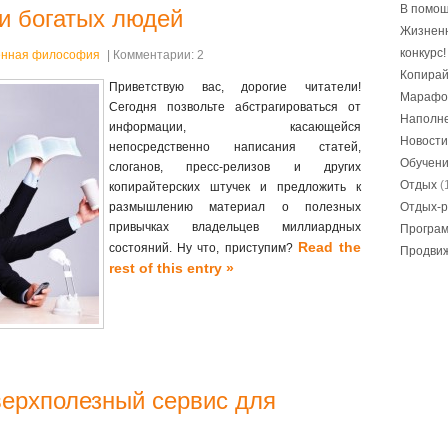
В помощ
и богатых людей
Жизнен
конкурс!
нная философия
| Комментарии: 2
Копирай
Приветствую вас, дорогие читатели!
Марафо
Сегодня позвольте абстрагироваться от
Наполне
информации, касающейся
Новости
непосредственно написания статей,
Обучен
слоганов, пресс-релизов и других
Отдых
(
копирайтерских штучек и предложить к
размышлению материал о полезных
Отдых-р
привычках владельцев миллиардных
Програ
Read the
состояний. Ну что, приступим?
Продвиж
rest of this entry »
верхполезный сервис для