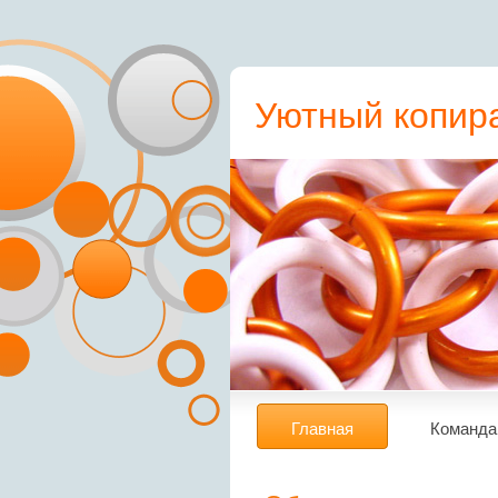
Уютный копира
пресс-релиз, с
Главная
Команда