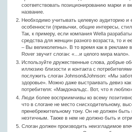
соответствовать позиционированию марки и вк
название.
Необходимо учитывать целевую аудиторию и 
особенности (привычки, общие интересы, стил
Так, к примеру, если компания Wella разрабат
средства для женщин разного возраста, то и ее
– Вы великолепны». В то время как в рекламе 
Rover звучит слоган: «…и целого мира мало».
Используйте дружественные слова, добрые об
иллюзию близости и контакта с потребителям
послужить слоган Johnson&Johnson: «Мы забо
здоровье». Можно даже выстраивать девиз как
потребителя: «Макдональдс. Вот, что я люблю»
Люди более восприимчивы ко всему позитивно
что в слогане не место снисходительному, вы
пренебрежительному тону. Он не должен быть
неэтичным. Также в нем не должно быть и отр
Слоган должен производить неизгладимое впе