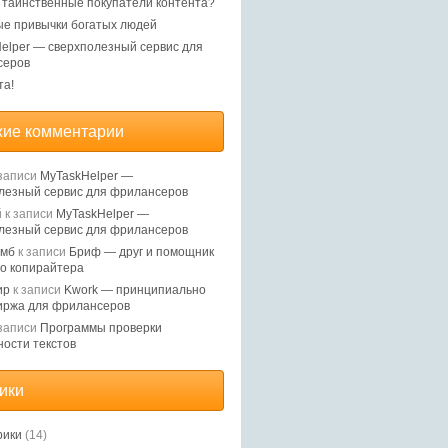
, таинственные покупатели контента?
е привычки богатых людей
elper — сверхполезный сервис для
серов
та!
ие комментарии
записи
MyTaskHelper —
лезный сервис для фрилансеров
й
к записи
MyTaskHelper —
лезный сервис для фрилансеров
Ямб
к записи
Бриф — друг и помощник
о копирайтера
ир
к записи
Kwork — принципиально
иржа для фрилансеров
записи
Программы проверки
ности текстов
ики
рики
(14)