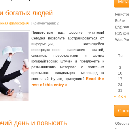
Мета
и богатых людей
Регистр
Войти
нная философия
| Комментарии: 2
RSS
зап
Приветствую вас, дорогие читатели!
RSS
ком
Сегодня позвольте абстрагироваться от
WordPre
информации, касающейся
непосредственно написания статей,
слоганов, пресс-релизов и других
Пн
копирайтерских штучек и предложить к
размышлению материал о полезных
3
привычках владельцев миллиардных
10
Read the
17
состояний. Ну что, приступим?
rest of this entry »
24
31
« Июн
Свеж
очий день и повысить
Обзор г