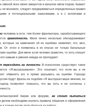
к сменой всех своих аккаунтов и каналов связи подчас бывает
ы не возникло, следует придерживаться определенных правил
щими и потенциальными заказчиками, а и с коллегами и
льно
ти
человека в сети, тем более фрилансера, зарабатывающего
ается
грамотность
. Меня лично несколько обескураживают
, которые на замечания об их ошибках заявляют, что, мол,
и. От этого и появились в их опусах не только банальные
ские ошибки. Для меня если человек грамотен, то хоть спешит
– его навыки и умения никуда не пропадают.
т переходить на личности
. В психологии существует такое
ается «Я-высказывание». Это означает, что если вы и не
тоит обвинять его и прямо указывать на ошибки. Гораздо
куссии будут фразы на подобие «Я выслушал ваше мнение, но
подход позволяет показать, что вы хоть и не согласны с
ичность.
фрилансерской бирже или форуме,
не стоит пытаться
м делом необходимо изучить правила общения и оформления
 и только после этого браться за работу.