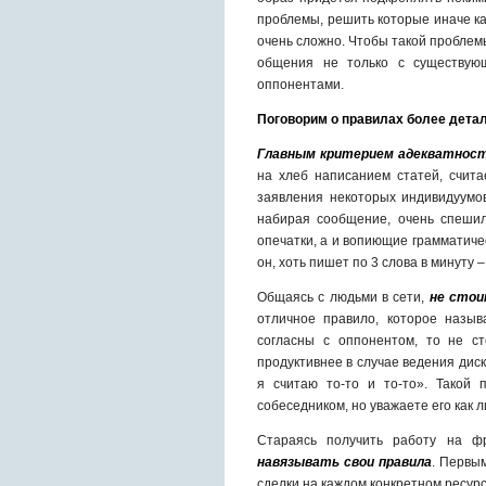
проблемы, решить которые иначе ка
очень сложно. Чтобы такой проблем
общения не только с существую
оппонентами.
Поговорим о правилах более дета
Главным критерием адекватнос
на хлеб написанием статей, счит
заявления некоторых индивидуумов
набирая сообщение, очень спешил
опечатки, а и вопиющие грамматиче
он, хоть пишет по 3 слова в минуту 
Общаясь с людьми в сети,
не стои
отличное правило, которое назыв
согласны с оппонентом, то не с
продуктивнее в случае ведения дис
я считаю то-то и то-то». Такой 
собеседником, но уважаете его как л
Стараясь получить работу на 
навязывать свои правила
. Первы
сделки на каждом конкретном ресурсе