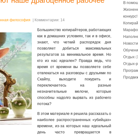
уют наше драгоценное рабочее
В помощ
Жизнен
конкурс!
нная философия
| Комментарии: 14
Копирай
Большинство копирайтеров, работающих
Марафо
как в домашних условиях, так и в офисе,
Наполне
знают, что четкий распорядок дня
Новости
позволяет добиться максимальных
Обучен
результатов за минимальное время. Но
Отдых
(
кто из нас идеален? Правда ведь, что
Отдых-р
время от времени вы позволяете себе
Програ
отвлекаться на разговоры с друзьями по
Продвиж
Скайпу, выходите покурить и
переключаетесь на разные
незначительные мелочи, которые
способны надолго вырвать из рабочего
потока?
В этом материале я решила рассказать о
наиболее распространенных «убийцах»
времени, из-за которых наш идеальный
день часто превращается в