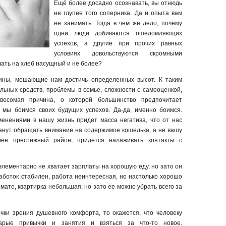
Ещё более досадно осознавать, вы отнюдь
не глупее того соперника. Да и опыта вам
не занимать. Тогда в чем же дело, почему
одни люди добиваются ошеломляющих
успехов, а другие при прочих равных
условиях довольствуются скромными
ать на хлеб насущный и не более?
чины, мешающие нам достичь определенных высот. К таким
льных средств, проблемы в семье, сложности с самооценкой,
весомая причина, о которой большинство предпочитает
о мы боимся своих будущих успехов. Да-да, именно боимся.
енениями в нашу жизнь придет масса негатива, что от нас
танут обращать внимание на содержимое кошелька, а не вашу
лее престижный район, придется налаживать контакты с
 элементарно не хватает зарплаты на хорошую еду, но зато он
работок стабилен, работа неинтересная, но настолько хорошо
мате, квартирка небольшая, но зато ее можно убрать всего за
чки зрения душевного комфорта, то окажется, что человеку
арые привычки и занятия и взяться за что-то новое.