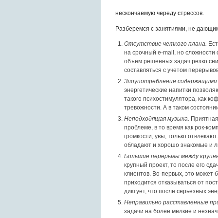
нескончаемую череду стрессов.
Разберемся с занятиями, не дающим
Отсутствие четкого плана.
Ест
на срочный e-mail, но сложности 
объем решенных задач резко сниз
составляться с учетом перерыво
Злоупотребление содержащими 
энергетические напитки позволяю
такого психостимулятора, как к
тревожности. А в таком состояни
Неподходящая музыка.
Приятная
проблеме, в то время как рок-к
громкости, увы, только отвлекают
обладают и хорошо знакомые и л
Большие перерывы между крупн
крупный проект, то после его сд
клиентов. Во-первых, это может 
приходится отказываться от пос
диктует, что после серьезных эн
Неправильно расставленные п
задачи на более мелкие и незнач