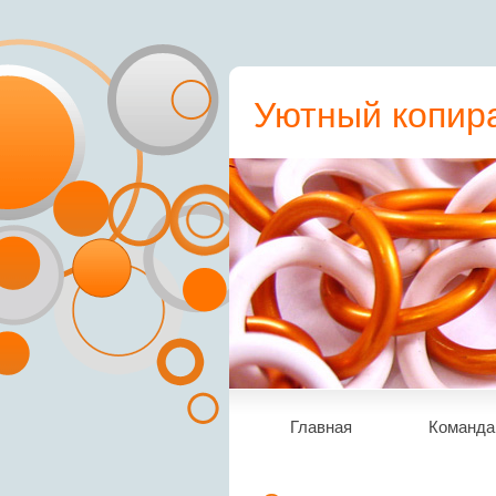
Уютный копира
пресс-релиз, с
Главная
Команда