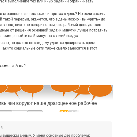
ться выполнение тех или иных заданий ограничивать
о страшного в нескольких сигаретах в день? Но если засечь,
й такой перерыв, окажется, что в день можно «выкурить» до
твенно, никто не говорит о том, что рабочий день должен
одные от решения основной задачи минутки лучше потратить
апример, выйти на 5 минут на свежий воздух.
 ясно, но далеко не каждому удается дозировать время
Так что социальные сети также смело заносятся в этот
времени. А вы?
ивычки воруют наше драгоценное рабочее
36
м вышесказанным. У меня основные две проблемы: