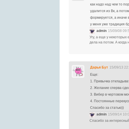
как надо над чем то по
удалится из Вк, а пото
формируется, а иначе 
у меня уже традиция бр
admin
15/09/08 09:
Угу, а еще у некоторых
дела на потом. А когда
Дарья Бут
15/09/13 22
Еще:
1. Привычка откладыват
2. Желание сперва сдел
3. Вибер в чертовом мо
4. Постоянные перекус
Спасибо за статью))
admin
15/09/14 10:
Спасибо за интересный