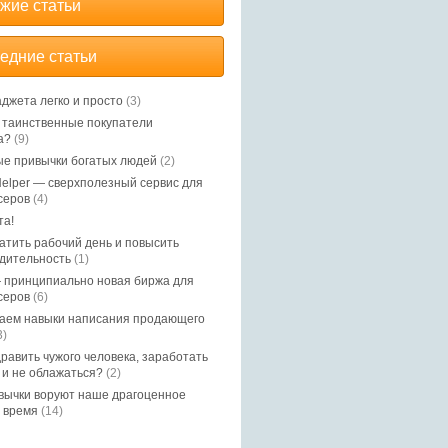
жие статьи
едние статьи
аджета легко и просто
(3)
, таинственные покупатели
а?
(9)
е привычки богатых людей
(2)
elper — сверхполезный сервис для
серов
(4)
та!
ратить рабочий день и повысить
дительность
(1)
 принципиально новая биржа для
серов
(6)
аем навыки написания продающего
3)
дравить чужого человека, заработать
 и не облажаться?
(2)
вычки воруют наше драгоценное
 время
(14)