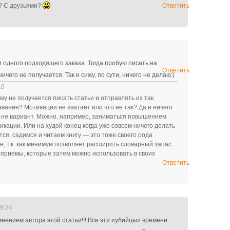
? С друзьями?
Ответить
1
и одного подходящего заказа. Тогда пробую писать на
Ответить
ичего не получается. Так и сижу, по сути, ничего не делаю:)
10
ему не получается писать статьи и отправлять их так
авание? Мотивации не хватает или что не так? Да и ничего
е не вариант. Можно, например, заниматься повышением
кации. Или на худой конец когда уже совсем ничего делать
тся, садимся и читаем книгу — это тоже своего рода
, т.к. как минимум позволяет расширить словарный запас
 приемы, которые затем можно использовать в своих
Ответить
09:24
мнением автора этой статьи!!! Все эти «убийцы» времени