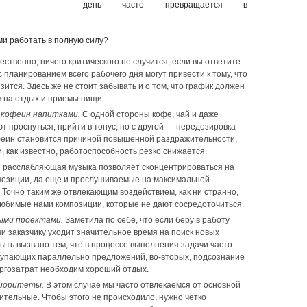
день часто превращается в
и работать в полную силу?
ественно, ничего критического не случится, если вы ответите
с планированием всего рабочего дня могут привести к тому, что
ится. Здесь же не стоит забывать и о том, что график должен
в на отдых и приемы пищи.
кофеин напитками.
С одной стороны кофе, чай и даже
т проснуться, прийти в тонус, но с другой — передозировка
офеин становится причиной повышенной раздражительности,
и, как известно, работоспособность резко снижается.
 расслабляющая музыка позволяет сконцентрироваться на
омпозиции, да еще и прослушиваемые на максимальной
. Точно таким же отвлекающим воздействием, как ни странно,
юбимые нами композиции, которые не дают сосредоточиться.
ыми проектами.
Заметила по себе, что если беру в работу
ачи заказчику уходит значительное время на поиск новых
быть вызвано тем, что в процессе выполнения задачи часто
тупающих параллельно предложений, во-вторых, подсознание
ергозатрат необходим хороший отдых.
риоритеты.
В этом случае мы часто отвлекаемся от основной
ительные. Чтобы этого не происходило, нужно четко