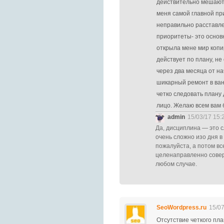
действительно мешают
меня самой главной пр
неправильно расставл
приоритеты- это основн
открыла мене мир копи
действует по плану, не
через два месяца от н
шикарный ремонт в ван
четко следовать плану
лицо. Желаю всем вам
admin
15/03/17 15:
Да, дисциплина — это с
очень сложно изо дня в
пожалуйста, а потом вс
целенаправленно совер
любом случае.
SeoWordpress.ru
15/07
Отсутствие четкого пла