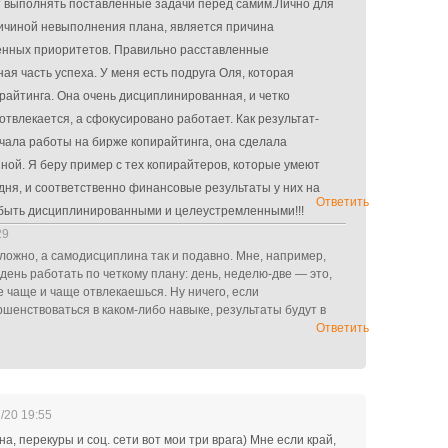
 выполнять поставленные задачи перед самим.Лично для
ичиной невыполнения плана, является причина
енных приоритетов. Правильно расставленные
ая часть успеха. У меня есть подруга Оля, которая
райтинга. Она очень дисциплинированная, и четко
 отвлекается, а сфокусировано работает. Как результат-
ачала работы на бирже копирайтинга, она сделала
ной. Я беру пример с тех копирайтеров, которые умеют
 дня, и соответственно финансовые результаты у них на
Ответить
 быть дисциплинированными и целеустремленными!!!
29
ложно, а самодисциплина так и подавно. Мне, например,
 день работать по четкому плану: день, неделю-две — это,
е чаще и чаще отвлекаешься. Ну ничего, если
шенствоваться в каком-либо навыке, результаты будут в
Ответить
/20 19:55
на, перекуры и соц. сети вот мои три врага) Мне если край,