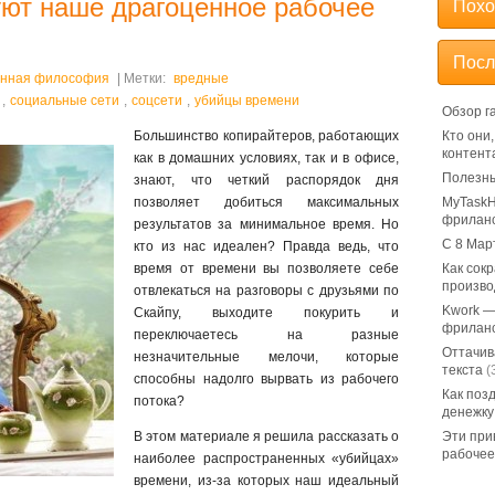
уют наше драгоценное рабочее
Похо
Посл
нная философия
| Метки:
вредные
,
социальные сети
,
соцсети
,
убийцы времени
Обзор г
Большинство копирайтеров, работающих
Кто они
контент
как в домашних условиях, так и в офисе,
Полезны
знают, что четкий распорядок дня
позволяет добиться максимальных
MyTaskH
фрилан
результатов за минимальное время. Но
С 8 Мар
кто из нас идеален? Правда ведь, что
время от времени вы позволяете себе
Как сок
произво
отвлекаться на разговоры с друзьями по
Kwork —
Скайпу, выходите покурить и
фрилан
переключаетесь на разные
Оттачив
незначительные мелочи, которые
текста
(
способны надолго вырвать из рабочего
Как поз
потока?
денежку
В этом материале я решила рассказать о
Эти при
рабочее
наиболее распространенных «убийцах»
времени, из-за которых наш идеальный