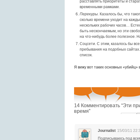
расставлять приоритеты и стара
временными рамками.
Перекуры.
Казалось бы, что таког
сколько времени уходит на кажды
нескольких рабочих часов… Естес
быть нескончаемым, но эти своб
на что-нибудь более полезное. Н
Соцсети.
С этим, казалось бы все
пребывания на подобных сайтах. 
список.
Я вижу вот таких основных «убийц» 
14
Комментировать “Эти пр
время”
Journalist
15/03/11 22:
Подписываюсь под все