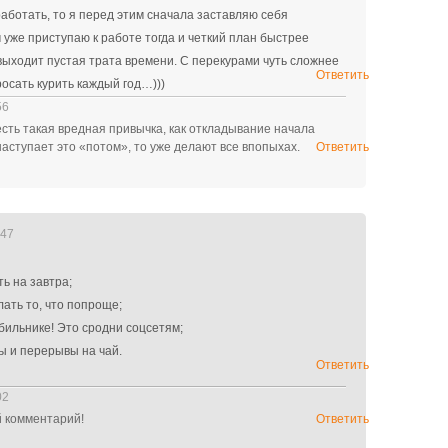
работать, то я перед этим сначала заставляю себя
м уже приступаю к работе тогда и четкий план быстрее
выходит пустая трата времени. С перекурами чуть сложнее
Ответить
осать курить каждый год…)))
56
 есть такая вредная привычка, как откладывание начала
 наступает это «потом», то уже делают все впопыхах.
Ответить
:47
ь на завтра;
ать то, что попроще;
бильнике! Это сродни соцсетям;
ы и перерывы на чай.
Ответить
02
 комментарий!
Ответить