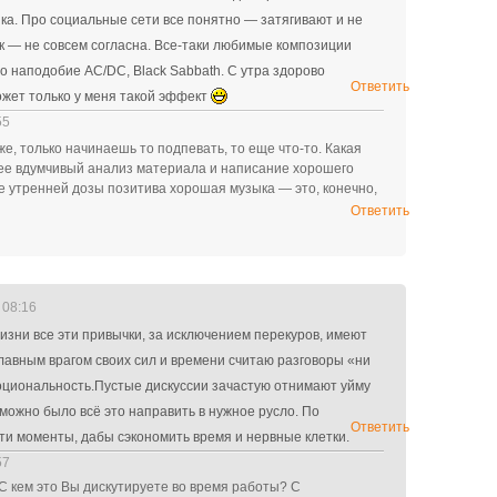
ыка. Про социальные сети все понятно — затягивают и не
ок — не совсем согласна. Все-таки любимые композиции
о наподобие AC/DC, Black Sabbath. С утра здорово
Ответить
ожет только у меня такой эффект
55
е, только начинаешь то подпевать, то еще что-то. Какая
лее вдумчивый анализ материала и написание хорошего
тве утренней дозы позитива хорошая музыка — это, конечно,
Ответить
 08:16
изни все эти привычки, за исключением перекуров, имеют
лавным врагом своих сил и времени считаю разговоры «ни
циональность.Пустые дискуссии зачастую отнимают уйму
дь можно было всё это направить в нужное русло. По
Ответить
ти моменты, дабы сэкономить время и нервные клетки.
57
? С кем это Вы дискутируете во время работы? С