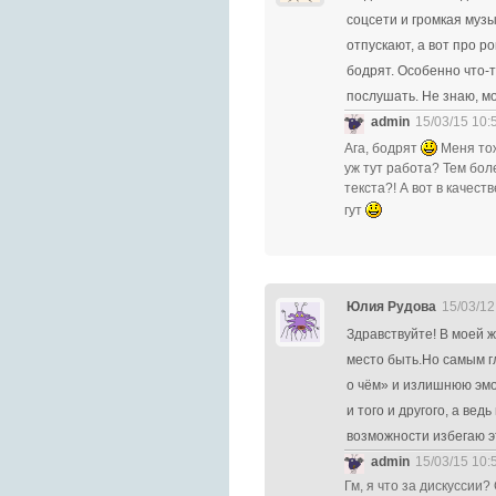
соцсети и громкая муз
отпускают, а вот про р
бодрят. Особенно что-т
послушать. Не знаю, м
admin
15/03/15 10:
Ага, бодрят
Меня тож
уж тут работа? Тем бо
текста?! А вот в качес
гут
Юлия Рудова
15/03/12
Здравствуйте! В моей ж
место быть.Но самым г
о чём» и излишнюю эмо
и того и другого, а ве
возможности избегаю э
admin
15/03/15 10:
Гм, я что за дискуссии