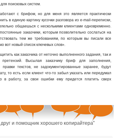
для поисковых систем.
работают с брифом, но для меня это является практически
ить в единую картину кусочки разговора из e-mail-переписки,
аллельно общаешься с несколькими клиентами одновременно.
постоянные заказчики, которым позволительно сослаться на
етствовать тем же требованиям, по которым вы писали все
ко вот новый список ключевых слов».
щитить как заказчика от неточно выполненного задания, так и
 претензий. Высылая заказчику бриф для заполнения,
е правки текстов, не задокументированные заранее, будут
ту, то есть если клиент что-то забыл указать или передумал
ло в работу, за свои ошибки ему придется платить сверх
друг и помощник хорошего копирайтера”