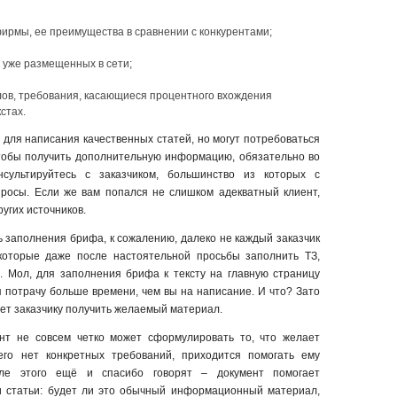
рмы, ее преимущества в сравнении с конкурентами;
 уже размещенных в сети;
ов, требования, касающиеся процентного вхождения
стах.
 для написания качественных статей, но могут потребоваться
чтобы получить дополнительную информацию, обязательно во
сультируйтесь с заказчиком, большинство из которых с
просы. Если же вам попался не слишком адекватный клиент,
угих источников.
 заполнения брифа, к сожалению, далеко не каждый заказчик
которые даже после настоятельной просьбы заполнить ТЗ,
 Мол, для заполнения брифа к тексту на главную страницу
я потрачу больше времени, чем вы на написание. И что? Зато
ет заказчику получить желаемый материал.
ент не совсем четко может сформулировать то, что желает
его нет конкретных требований, приходится помогать ему
ле этого ещё и спасибо говорят – документ помогает
и статьи: будет ли это обычный информационный материал,