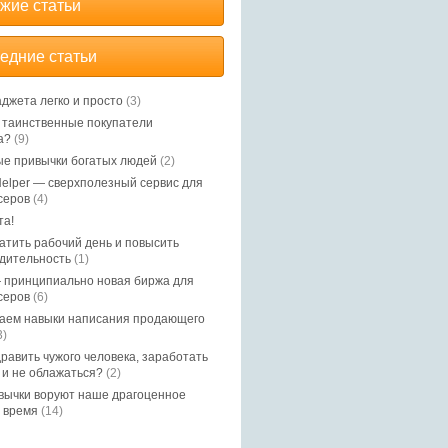
жие статьи
едние статьи
аджета легко и просто
(3)
, таинственные покупатели
а?
(9)
е привычки богатых людей
(2)
elper — сверхполезный сервис для
серов
(4)
та!
ратить рабочий день и повысить
дительность
(1)
 принципиально новая биржа для
серов
(6)
аем навыки написания продающего
3)
дравить чужого человека, заработать
 и не облажаться?
(2)
вычки воруют наше драгоценное
 время
(14)