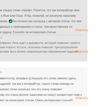
е слышу слово «бриф». Понятно, что как копирайтер, мне
к Яше или Гоше. Я бы, пожалуй, не рискнула заказчику
вания.
Но полностью согласна с автором статьи, что чем
данных о требованиях к статье, тем качественнее он
Ответить
 задачу. Спасибо за интересную статью.
51
бования. Речь идет о документе, который помогает прийти
ько и всего. Кстати, оооочень помогает при разрешении
казчика быть более собранным при оформлении задания.
Ответить
35
омментатор, впервые услышала это слово именно здесь.
даний, так как я копирайтер, такого слова никогда не
ршенно точно написал, что это очень поможет
му что очень многие заказчики не пишут конкретную тему к
Ответить
яет на написание статьи. Очень интересная статья!!!