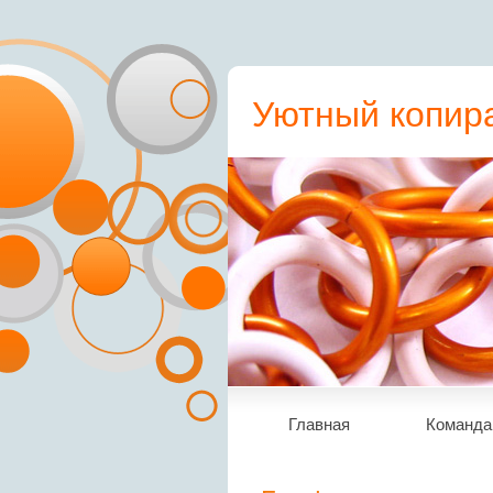
Уютный копира
пресс-релиз, с
Главная
Команда