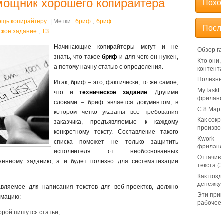
мощник хорошего копирайтера
Похо
ощь копирайтеру
| Метки:
бриф
,
бриф
Посл
ское задание
,
ТЗ
Начинающие копирайтеры могут и не
Обзор г
знать, что такое
бриф
и для чего он нужен,
Кто они
а потому начну статью с определения.
контент
Полезны
Итак, бриф – это, фактически, то же самое,
MyTaskH
что и
техническое задание
. Другими
фрилан
словами – бриф является документом, в
С 8 Мар
котором четко указаны все требования
Как сок
заказчика, предъявляемые к каждому
произво
конкретному тексту. Составление такого
Kwork —
списка поможет не только защитить
фрилан
исполнителя от необоснованных
Оттачив
лненному заданию, а и будет полезно для систематизации
текста
(
Как поз
денежку
авляемое для написания текстов для веб-проектов, должно
Эти при
рмацию:
рабочее
орой пишутся статьи;