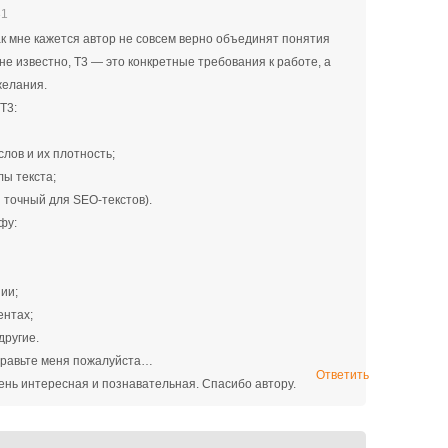
31
ак мне кажется автор не совсем верно объединят понятия
не известно, Т3 — это конкретные требования к работе, а
желания.
Т3:
слов и их плотность;
лы текста;
н точный для SEO-текстов).
фу:
ии;
ентах;
другие.
оправьте меня пожалуйста…
Ответить
чень интересная и познавательная. Спасибо автору.