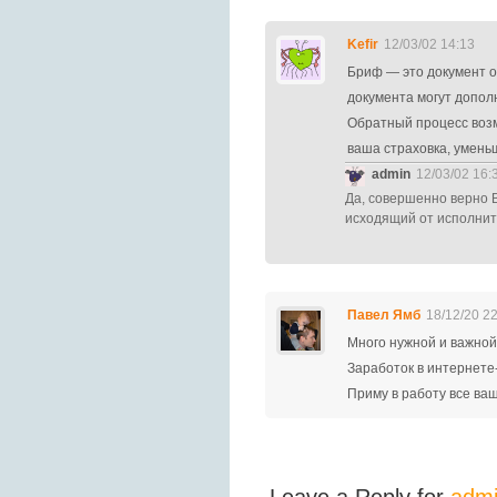
Kefir
12/03/02 14:13
Бриф — это документ от
документа могут дополн
Обратный процесс воз
ваша страховка, умень
admin
12/03/02 16:
Да, совершенно верно В
исходящий от исполните
Павел Ямб
18/12/20 2
Много нужной и важной
Заработок в интернете
Приму в работу все ва