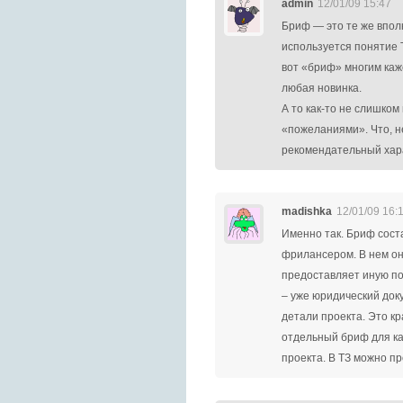
admin
12/01/09 15:47
Бриф — это те же впол
используется понятие Т
вот «бриф» многим каж
любая новинка.
А то как-то не слишком
«пожеланиями». Что, н
рекомендательный хар
madishka
12/01/09 16:
Именно так. Бриф сост
фрилансером. В нем он
предоставляет иную п
– уже юридический доку
детали проекта. Это кр
отдельный бриф для ка
проекта. В ТЗ можно пр