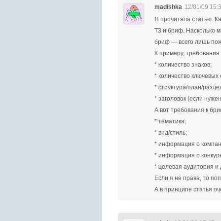
madishka
12/01/09 15:
Я прочитала статью. К
Т3 и бриф. Насколько м
бриф — всего лишь по
К примеру, требования 
* количество знаков;
* количество ключевых 
* структура/план/разде
* заголовок (если нуже
А вот требования к бри
* тематика;
* вид/стиль;
* информация о компан
* информация о конкур
* целевая аудитория и 
Если я не права, то п
А в принципе статья о