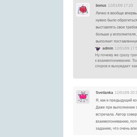
bonus
12/01/09 17:23
Лично я вообще впервы
нужно было обратиться 
выставлять свои требо
больше у исполнителя 
выполнит поставленную
admin
12/01/09 17:
Ну почему же сразу тре
к взаимопониманию. Тол
споров и вынуждает за
Svetlanka
12/01/09 20:
Я, как и предыдущий к
Даже при выполнении за
встречала. Автор сове
взаимопониманию, пото
заданию, что очень вли