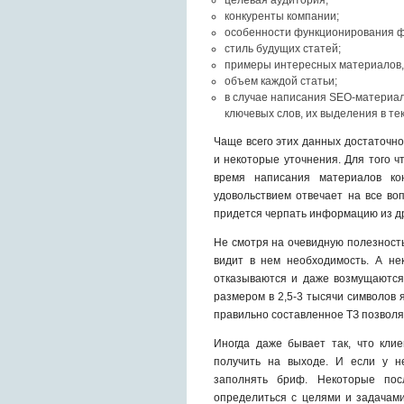
целевая аудитория;
конкуренты компании;
особенности функционирования фи
стиль будущих статей;
примеры интересных материалов,
объем каждой статьи;
в случае написания SEO-материал
ключевых слов, их выделения в тек
Чаще всего этих данных достаточно
и некоторые уточнения. Для того 
время написания материалов кон
удовольствием отвечает на все во
придется черпать информацию из др
Не смотря на очевидную полезность
видит в нем необходимость. А не
отказываются и даже возмущаются.
размером в 2,5-3 тысячи символов 
правильно составленное ТЗ позволя
Иногда даже бывает так, что кли
получить на выходе. И если у н
заполнять бриф. Некоторые пос
определиться с целями и задачам