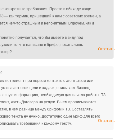
не конкретные требования. Просто в обиходе чаще
З — как термин, пришедший к нам с советских времен, а
ется чем-то страшным и непонятным. Впрочем, как и
 понятно получается, что Вы имеете в виду под
еужели то, что написано в брифе, носить лишь
Ответить
актер?
19
авляет клиент при первом контакте с агентством или
 указывает свои цели и задачи, описывает бизнес,
олезную информацию, необходимую для начала работы. ТЗ
мент, часть Договора на услуги. В нем прописываются
атко, в чем разница между брифом и ТЗ. Составлять
ждого текста ну нужно. Достаточно один бриф для всего
Ответить
описывать требования к каждому тексту.