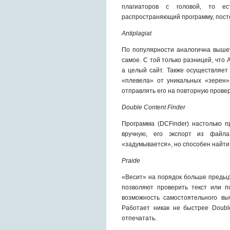
плагиаторов с головой, то ес
распространяющий программу, пост
Аntiplagiat
По популярности аналогична выше
самое. С той только разницей, что
а целый сайт. Также осуществляет
«плевела» от уникальных «зерен»
отправлять его на повторную провер
Double Content Finder
Программа (DCFinder) настолько п
вручную, его экспорт из файл
«задумывается», но способен найти
Prаide
«Весит» на порядок больше предыд
позволяют проверить текст или по
возможность самостоятельного вы
Работает никак не быстрее Doubl
отпечатать.