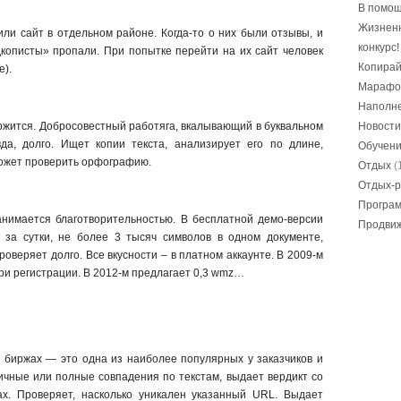
В помощ
Жизнен
лили сайт в отдельном районе. Когда-то о них были отзывы, и
конкурс!
кописты» пропали. При попытке перейти на их сайт человек
Копирай
е).
Марафо
Наполне
ржится. Добросовестный работяга, вкалывающий в буквальном
Новости
да, долго. Ищет копии текста, анализирует его по длине,
Обучен
Может проверить орфографию.
Отдых
(
Отдых-р
Програ
занимается благотворительностью. В бесплатной демо-версии
Продвиж
в за сутки, не более 3 тысяч символов в одном документе,
роверяет долго. Все вкусности – в платном аккаунте. В 2009-м
ри регистрации. В 2012-м предлагает 0,3 wmz…
 биржах — это одна из наиболее популярных у заказчиков и
ичные или полные совпадения по текстам, выдает вердикт со
ах. Проверяет, насколько уникален указанный URL. Выдает