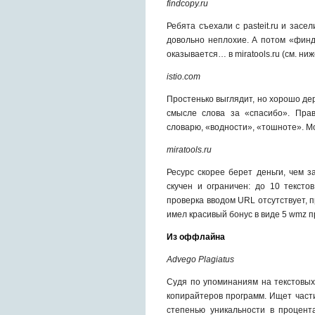
findcopy.ru
Ребята съехали с pasteit.ru и засе
довольно неплохие. А потом «финд
оказывается… в miratools.ru (см. ниж
istio.com
Простенько выглядит, но хорошо де
смысле слова за «спасибо». Прав
словарю, «водности», «тошноте». 
miratools.ru
Ресурс скорее берет деньги, чем 
скучен и ограничен: до 10 тексто
проверка вводом URL отсутствует, п
имел красивый бонус в виде 5 wmz п
Из оффлайна
Advego Plagiatus
Судя по упоминаниям на текстовых
копирайтеров программ. Ищет част
степенью уникальности в процент