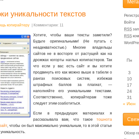
Мета
ки уникальности текстов
Регистр
Войти
ощь копирайтеру
| Комментарии: 11
RSS
зап
Хотите, чтобы ваши тексты заметили?
RSS
ком
Будьте оригинальными! (Не путать с
WordPre
неадекватностью.) Многие владельцы
сайтов не в восторге от растущей как на
дрожжах когорты наглых копипастеров. Так
Пн
что если у вас есть сайт и вы хотите
продвинуть его как можно выше в табели о
3
рангах поисковых систем, избежав
10
штрафных баллов за плагиат, —
17
наполняйте его уникальными текстами.
24
Соответственно, копирайтерам тоже
31
следует этим озаботиться.
« Июн
Если в предыдущих материалах я
Свеж
рассказывала вам, что такое
тошнота
райт
, чтобы он был максимально уникальным, то в этой статье
 уникальность.
Обзор г