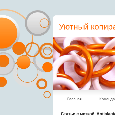
Уютный копира
пресс-релиз, с
Главная
Команда
Статьи с меткой ‘Аntiplagia