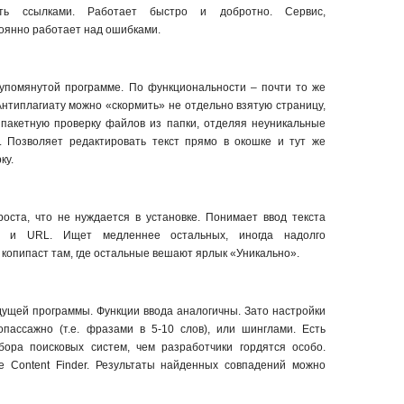
ть ссылками. Работает быстро и добротно. Сервис,
оянно работает над ошибками.
упомянутой программе. По функциональности – почти то же
 Антиплагиату можно «скормить» не отдельно взятую страницу,
 пакетную проверку файлов из папки, отделяя неуникальные
. Позволяет редактировать текст прямо в окошке и тут же
ку.
роста, что не нуждается в установке. Понимает ввод текста
а и URL. Ищет медленнее остальных, иногда надолго
 копипаст там, где остальные вешают ярлык «Уникально».
ущей программы. Функции ввода аналогичны. Зато настройки
пассажно (т.е. фразами в 5-10 слов), или шинглами. Есть
бора поисковых систем, чем разработчики гордятся особо.
e Content Finder. Результаты найденных совпадений можно