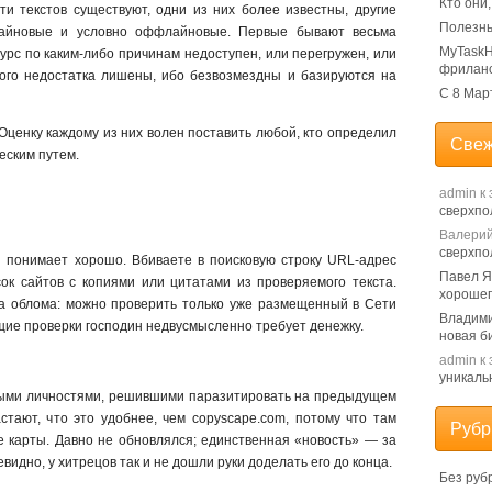
Кто они
ти текстов существуют, одни из них более известны, другие
Полезны
лайновые и условно оффлайновые. Первые бывают весьма
MyTaskH
сурс по каким-либо причинам недоступен, или перегружен, или
фрилан
ого недостатка лишены, ибо безвозмездны и базируются на
С 8 Мар
Оценку каждому из них волен поставить любой, кто определил
Свеж
еским путем.
admin
к 
сверхпо
Валери
сверхпо
й понимает хорошо. Вбиваете в поисковую строку URL-адрес
Павел 
ок сайтов с копиями или цитатами из проверяемого текста.
хорошег
ва облома: можно проверить только уже размещенный в Сети
Владим
щие проверки господин недвусмысленно требует денежку.
новая б
admin
к 
уникаль
рыми личностями, решившими паразитировать на предыдущем
стают, что это удобнее, чем copyscape.com, потому что там
Рубр
е карты. Давно не обновлялся; единственная «новость» — за
евидно, у хитрецов так и не дошли руки доделать его до конца.
Без руб