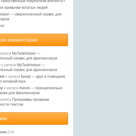
, таинственные покупатели контента?
е привычки богатых людей
elper — сверхполезный сервис для
серов
та!
ие комментарии
записи
MyTaskHelper —
лезный сервис для фрилансеров
й
к записи
MyTaskHelper —
лезный сервис для фрилансеров
Ямб
к записи
Бриф — друг и помощник
о копирайтера
ир
к записи
Kwork — принципиально
иржа для фрилансеров
записи
Программы проверки
ности текстов
ики
рики
(14)