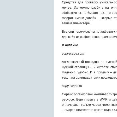
Средства для проверки уникальнос
менее. Их можно разбить на он
эффективны, но бывает так, что ре
говорит «мани давай»… Вторые эт
вашем винчестере.
Все они перечислены по алфавиту. 
для себя их эффективность эмпирич
В онлайне
copyscape.com
Англоязычный господин, но русски
нужной страницы – и читаете спис
Надежно, удобно. И в придачу – д
текст; на одиннадцатую и последую
copy-scape.ru
Сервис организован какими-то хит
ресурсе. Берут плату в WMR и хва
оплачивают только через кредитны
10 марта неизвестно какого года. Оч