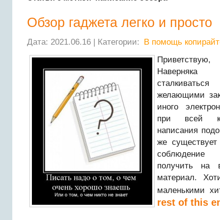
Обзор гаджета легко и просто
Дата: 2021.06.16 | Категории:
В помощь копирайт
Приветствую,
Наверняка 
сталкивать
желающими зак
иного электро
при всей ка
написания подо
же существует 
соблюдение 
получить на 
материал. Хот
маленькими х
rest of this e