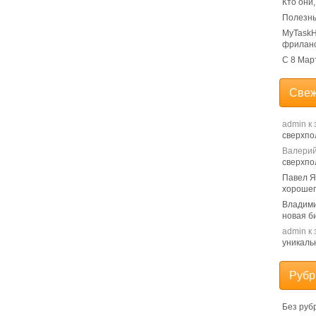
Кто они
Полезны
MyTaskH
фрилан
С 8 Мар
Свеж
admin
к 
сверхпо
Валери
сверхпо
Павел 
хорошег
Владим
новая б
admin
к 
уникаль
Рубр
Без руб