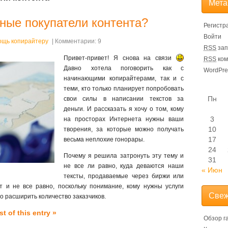
Мета
нные покупатели контента?
Регистр
Войти
ощь копирайтеру
| Комментарии: 9
RSS
зап
Привет-привет! Я снова на связи
RSS
ком
Давно хотела поговорить как с
WordPre
начинающими копирайтерами, так и с
теми, кто только планирует попробовать
Пн
свои силы в написании текстов за
деньги. И рассказать я хочу о том, кому
3
на просторах Интернета нужны ваши
10
творения, за которые можно получать
17
весьма неплохие гонорары.
24
Почему я решила затронуть эту тему и
31
не все ли равно, куда деваются наши
« Июн
тексты, продаваемые через биржи или
 и не все равно, поскольку понимание, кому нужны услуги
Свеж
о расширить количество заказчиков.
t of this entry »
Обзор г