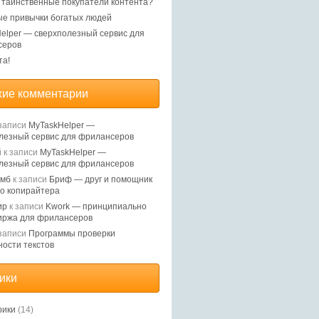
, таинственные покупатели контента?
е привычки богатых людей
elper — сверхполезный сервис для
серов
та!
ие комментарии
записи
MyTaskHelper —
лезный сервис для фрилансеров
й
к записи
MyTaskHelper —
лезный сервис для фрилансеров
Ямб
к записи
Бриф — друг и помощник
о копирайтера
ир
к записи
Kwork — принципиально
иржа для фрилансеров
записи
Программы проверки
ности текстов
ики
рики
(14)