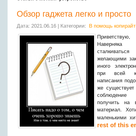
Обзор гаджета легко и просто
Дата: 2021.06.16 | Категории:
В помощь копирайт
Приветствую,
Наверняка 
сталкивать
желающими зак
иного электро
при всей ка
написания подо
же существует 
соблюдение 
получить на 
материал. Хот
маленькими х
rest of this e