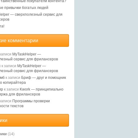
, таинственные покупатели контента?
е привычки богатых людей
elper — сверхполезный сервис для
серов
та!
ие комментарии
записи
MyTaskHelper —
лезный сервис для фрилансеров
й
к записи
MyTaskHelper —
лезный сервис для фрилансеров
Ямб
к записи
Бриф — друг и помощник
о копирайтера
ир
к записи
Kwork — принципиально
иржа для фрилансеров
записи
Программы проверки
ности текстов
ики
рики
(14)