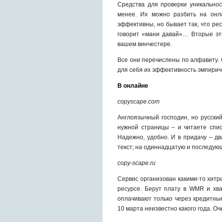
Средства для проверки уникальнос
менее. Их можно разбить на он
эффективны, но бывает так, что ре
говорит «мани давай»… Вторые эт
вашем винчестере.
Все они перечислены по алфавиту. 
для себя их эффективность эмпирич
В онлайне
copyscape.com
Англоязычный господин, но русски
нужной страницы – и читаете спис
Надежно, удобно. И в придачу – д
текст; на одиннадцатую и последую
copy-scape.ru
Сервис организован какими-то хит
ресурсе. Берут плату в WMR и хва
оплачивают только через кредитны
10 марта неизвестно какого года. Оч