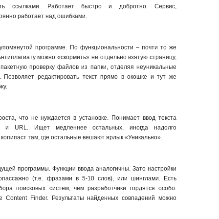
ть ссылками. Работает быстро и добротно. Сервис,
оянно работает над ошибками.
упомянутой программе. По функциональности – почти то же
 Антиплагиату можно «скормить» не отдельно взятую страницу,
 пакетную проверку файлов из папки, отделяя неуникальные
. Позволяет редактировать текст прямо в окошке и тут же
ку.
роста, что не нуждается в установке. Понимает ввод текста
а и URL. Ищет медленнее остальных, иногда надолго
 копипаст там, где остальные вешают ярлык «Уникально».
ущей программы. Функции ввода аналогичны. Зато настройки
пассажно (т.е. фразами в 5-10 слов), или шинглами. Есть
бора поисковых систем, чем разработчики гордятся особо.
e Content Finder. Результаты найденных совпадений можно