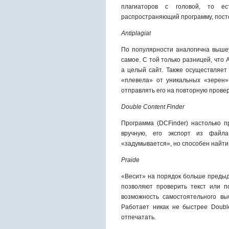
плагиаторов с головой, то ес
распространяющий программу, пост
Аntiplagiat
По популярности аналогична выше
самое. С той только разницей, что
а целый сайт. Также осуществляет
«плевела» от уникальных «зерен»
отправлять его на повторную провер
Double Content Finder
Программа (DCFinder) настолько п
вручную, его экспорт из файл
«задумывается», но способен найти
Prаide
«Весит» на порядок больше предыд
позволяют проверить текст или по
возможность самостоятельного вы
Работает никак не быстрее Doubl
отпечатать.