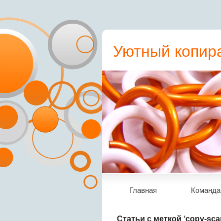
Уютный копира
пресс-релиз, с
Главная
Команда
Статьи с меткой ‘copy-sca