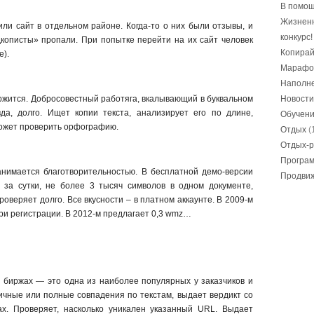
В помощ
Жизнен
лили сайт в отдельном районе. Когда-то о них были отзывы, и
конкурс!
кописты» пропали. При попытке перейти на их сайт человек
Копирай
е).
Марафо
Наполне
ржится. Добросовестный работяга, вкалывающий в буквальном
Новости
да, долго. Ищет копии текста, анализирует его по длине,
Обучен
Может проверить орфографию.
Отдых
(
Отдых-р
Програ
занимается благотворительностью. В бесплатной демо-версии
Продвиж
в за сутки, не более 3 тысяч символов в одном документе,
роверяет долго. Все вкусности – в платном аккаунте. В 2009-м
ри регистрации. В 2012-м предлагает 0,3 wmz…
 биржах — это одна из наиболее популярных у заказчиков и
ичные или полные совпадения по текстам, выдает вердикт со
ах. Проверяет, насколько уникален указанный URL. Выдает