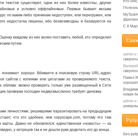
Кто они
ти текстов существуют, одни из них более известны, другие
Полезны
лайновые и условно оффлайновые. Первые бывают весьма
MyTaskH
сурс по каким-либо причинам недоступен, или перегружен, или
фрилан
ого недостатка лишены, ибо безвозмездны и базируются на
С 8 Мар
Оценку каждому из них волен поставить любой, кто определил
Свеж
еским путем.
admin
к 
сверхпо
Валери
сверхпо
й понимает хорошо. Вбиваете в поисковую строку URL-адрес
Павел 
ок сайтов с копиями или цитатами из проверяемого текста.
хорошег
ва облома: можно проверить только уже размещенный в Сети
Владим
щие проверки господин недвусмысленно требует денежку.
новая б
admin
к 
уникаль
рыми личностями, решившими паразитировать на предыдущем
стают, что это удобнее, чем copyscape.com, потому что там
Рубр
е карты. Давно не обновлялся; единственная «новость» — за
евидно, у хитрецов так и не дошли руки доделать его до конца.
Без руб