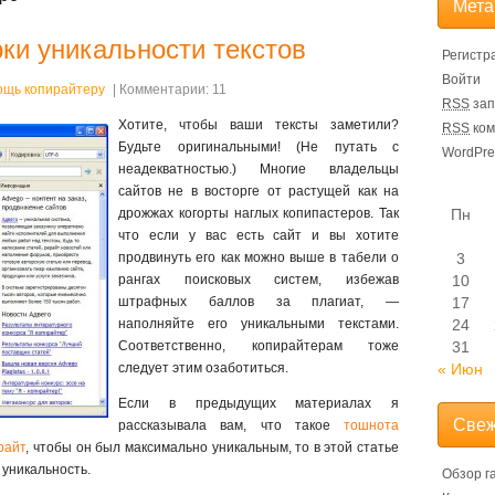
Мета
ки уникальности текстов
Регистр
Войти
ощь копирайтеру
| Комментарии: 11
RSS
зап
Хотите, чтобы ваши тексты заметили?
RSS
ком
Будьте оригинальными! (Не путать с
WordPre
неадекватностью.) Многие владельцы
сайтов не в восторге от растущей как на
дрожжах когорты наглых копипастеров. Так
Пн
что если у вас есть сайт и вы хотите
продвинуть его как можно выше в табели о
3
рангах поисковых систем, избежав
10
штрафных баллов за плагиат, —
17
наполняйте его уникальными текстами.
24
Соответственно, копирайтерам тоже
31
следует этим озаботиться.
« Июн
Если в предыдущих материалах я
Свеж
рассказывала вам, что такое
тошнота
райт
, чтобы он был максимально уникальным, то в этой статье
 уникальность.
Обзор г