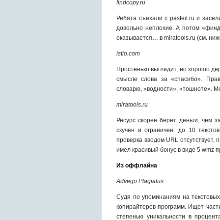
findcopy.ru
Ребята съехали с pasteit.ru и засе
довольно неплохие. А потом «финд
оказывается… в miratools.ru (см. ниж
istio.com
Простенько выглядит, но хорошо де
смысле слова за «спасибо». Прав
словарю, «водности», «тошноте». 
miratools.ru
Ресурс скорее берет деньги, чем 
скучен и ограничен: до 10 тексто
проверка вводом URL отсутствует, п
имел красивый бонус в виде 5 wmz п
Из оффлайна
Advego Plagiatus
Судя по упоминаниям на текстовых
копирайтеров программ. Ищет част
степенью уникальности в процент