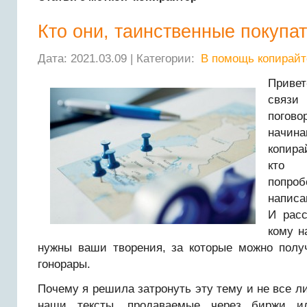
Кто они, таинственные покупа
Дата: 2021.03.09 | Категории:
В помощь копирайт
Привет
связ
пог
начин
копира
кто 
попро
написа
И расс
кому н
нужны ваши творения, за которые можно полу
гонорары.
Почему я решила затронуть эту тему и не все ли
наши тексты, продаваемые через биржи и