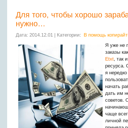
Для того, чтобы хорошо зараба
нужно…
Дата: 2014.12.01 | Категории:
В помощь копирайт
Я уже не 
заказы ка
Etxt
, так 
ресурса. 
я нередко
пользоват
начать ра
дать им н
советов. 
начинающ
чаще все
личной пе
приняла р