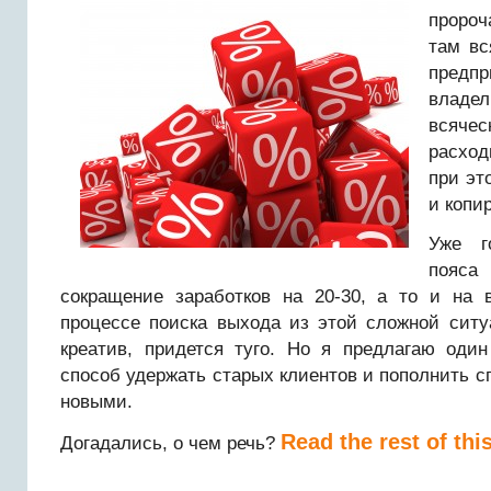
пророч
там вс
пред
владе
всяче
расхо
при эт
и копи
Уже го
пояс
сокращение заработков на 20-30, а то и на
процессе поиска выхода из этой сложной ситу
креатив, придется туго. Но я предлагаю оди
способ удержать старых клиентов и пополнить сп
новыми.
Read the rest of thi
Догадались, о чем речь?