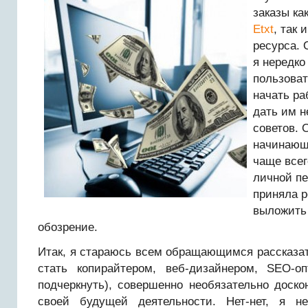
заказы ка
Etxt
, так 
ресурса. 
я нередко
пользоват
начать ра
дать им н
советов. 
начинающ
чаще все
личной пе
приняла р
выложить
обозрение.
Итак, я стараюсь всем обращающимся рассказать
стать копирайтером, веб-дизайнером, SEO-о
подчеркнуть), совершенно необязательно доск
своей будущей деятельности. Нет-нет, я н