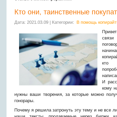
Кто они, таинственные покупа
Дата: 2021.03.09 | Категории:
В помощь копирайт
Привет
связ
пог
начин
копира
кто 
попро
написа
И расс
кому н
нужны ваши творения, за которые можно полу
гонорары.
Почему я решила затронуть эту тему и не все ли
наши тексты, продаваемые через биржи и