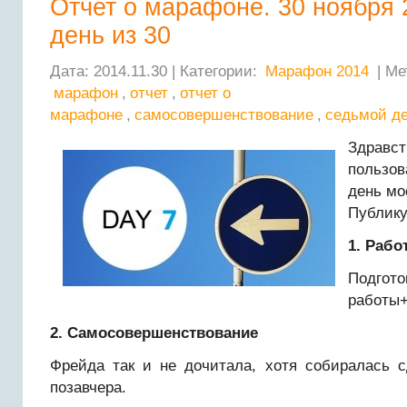
Отчет о марафоне. 30 ноября 
день из 30
Дата: 2014.11.30 | Категории:
Марафон 2014
| Ме
марафон
,
отчет
,
отчет о
марафоне
,
самосовершенствование
,
седьмой д
Здравст
пользов
день мо
Публику
1. Рабо
Подго
работы+
2. Самосовершенствование
Фрейда так и не дочитала, хотя собиралась с
позавчера.