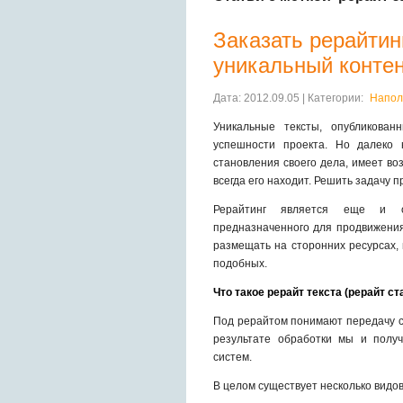
Заказать рерайтин
уникальный конте
Дата: 2012.09.05 | Категории:
Напол
Уникальные тексты, опубликова
успешности проекта. Но далеко 
становления своего дела, имеет во
всегда его находит. Решить задачу 
Рерайтинг является еще и от
предназначенного для продвижени
размещать на сторонних ресурсах, 
подобных.
Что такое рерайт текста (рерайт ст
Под рерайтом понимают передачу с
результате обработки мы и полу
систем.
В целом существует несколько видов