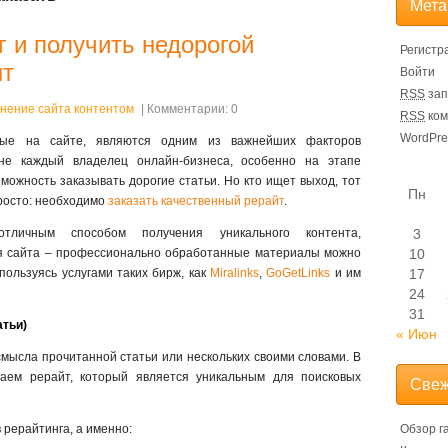
Мета
г и получить недорогой
Регистр
нт
Войти
RSS
зап
нение сайта контентом
| Комментарии: 0
RSS
ком
WordPre
нные на сайте, являются одним из важнейших факторов
не каждый владелец онлайн-бизнеса, особенно на этапе
зможность заказывать дорогие статьи. Но кто ищет выход, тот
Пн
просто: необходимо
заказать качественный рерайт
.
личным способом получения уникального контента,
3
я сайта – профессионально обработанные материалы можно
10
пользуясь услугами таких бирж, как
Miralinks
,
GoGetLinks
и им
17
24
31
атьи)
« Июн
мысла прочитанной статьи или нескольких своими словами. В
чаем рерайт, который является уникальным для поисковых
Свеж
 рерайтинга, а именно:
Обзор г