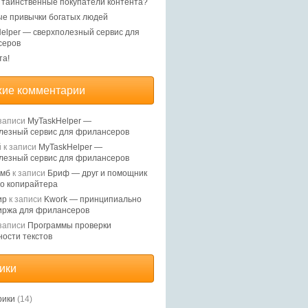
, таинственные покупатели контента?
е привычки богатых людей
elper — сверхполезный сервис для
серов
та!
ие комментарии
записи
MyTaskHelper —
лезный сервис для фрилансеров
й
к записи
MyTaskHelper —
лезный сервис для фрилансеров
Ямб
к записи
Бриф — друг и помощник
о копирайтера
ир
к записи
Kwork — принципиально
иржа для фрилансеров
записи
Программы проверки
ности текстов
ики
рики
(14)