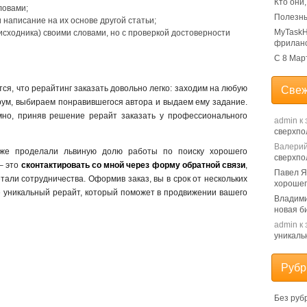
Кто они
ловами;
Полезны
 написание на их основе другой статьи;
MyTaskH
исходника) своими словами, но с проверкой достоверности
фрилан
С 8 Мар
я, что рерайтинг заказать довольно легко: заходим на любую
Свеж
ум, выбираем понравившегося автора и выдаем ему задание.
мно, приняв решение рерайт заказать у профессионального
admin
к 
сверхпо
Валери
уже проделали львиную долю работы по поиску хорошего
сверхпо
 – это
сконтактировать со мной через форму обратной связи
,
Павел 
тали сотрудничества. Оформив заказ, вы в срок от нескольких
хорошег
е уникальный рерайт, который поможет в продвижении вашего
Владим
новая б
admin
к 
уникаль
Рубр
Без руб