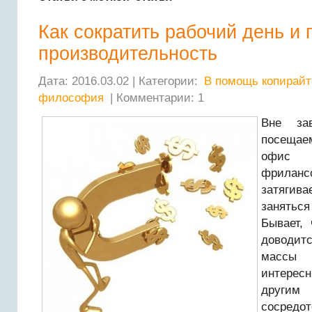
Как сократить рабочий день и
производительность
Дата: 2016.03.02 | Категории:
В помощь копирайт
философия
| Комментарии: 1
Вне за
посеща
офис и
фрилан
затягив
занятьс
Бывает, 
доводит
массы
интересн
друг
сосредо